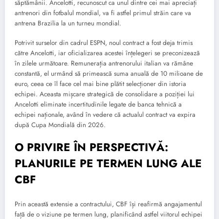
săptămânii. Ancelotti, recunoscut ca unul dintre cei mai apreciați
antrenori din fotbalul mondial, va fi astfel primul străin care va
antrena Brazilia la un turneu mondial.
Potrivit surselor din cadrul ESPN, noul contract a fost deja trimis
către Ancelotti, iar oficializarea acestei înțelegeri se preconizează
în zilele următoare. Remunerația antrenorului italian va rămâne
constantă, el urmând să primească suma anuală de 10 milioane de
euro, ceea ce îl face cel mai bine plătit selecționer din istoria
echipei. Aceasta mișcare strategică de consolidare a poziției lui
Ancelotti eliminate incertitudinile legate de banca tehnică a
echipei naționale, având în vedere că actualul contract va expira
după Cupa Mondială din 2026.
O PRIVIRE ÎN PERSPECTIVĂ:
PLANURILE PE TERMEN LUNG ALE
CBF
Prin această extensie a contractului, CBF își reafirmă angajamentul
față de o viziune pe termen lung, planificând astfel viitorul echipei