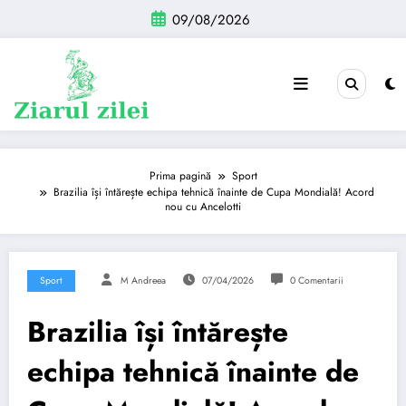
Sari
09/08/2026
la
conținut
Prima pagină
Sport
Brazilia își întărește echipa tehnică înainte de Cupa Mondială! Acord
nou cu Ancelotti
Sport
M Andreea
07/04/2026
0 Comentarii
Brazilia își întărește
echipa tehnică înainte de