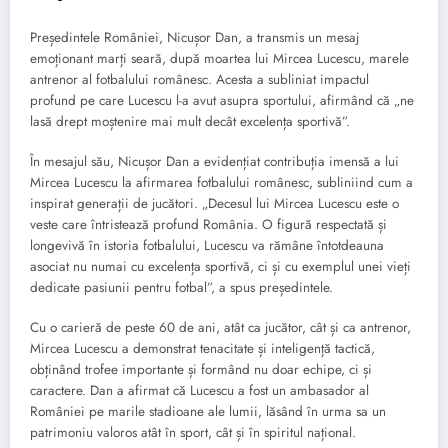
Președintele României, Nicușor Dan, a transmis un mesaj
emoționant marți seară, după moartea lui Mircea Lucescu, marele
antrenor al fotbalului românesc. Acesta a subliniat impactul
profund pe care Lucescu l-a avut asupra sportului, afirmând că „ne
lasă drept moștenire mai mult decât excelența sportivă”.
În mesajul său, Nicușor Dan a evidențiat contribuția imensă a lui
Mircea Lucescu la afirmarea fotbalului românesc, subliniind cum a
inspirat generații de jucători. „Decesul lui Mircea Lucescu este o
veste care întristează profund România. O figură respectată și
longevivă în istoria fotbalului, Lucescu va rămâne întotdeauna
asociat nu numai cu excelența sportivă, ci și cu exemplul unei vieți
dedicate pasiunii pentru fotbal”, a spus președintele.
Cu o carieră de peste 60 de ani, atât ca jucător, cât și ca antrenor,
Mircea Lucescu a demonstrat tenacitate și inteligență tactică,
obținând trofee importante și formând nu doar echipe, ci și
caractere. Dan a afirmat că Lucescu a fost un ambasador al
României pe marile stadioane ale lumii, lăsând în urma sa un
patrimoniu valoros atât în sport, cât și în spiritul național.