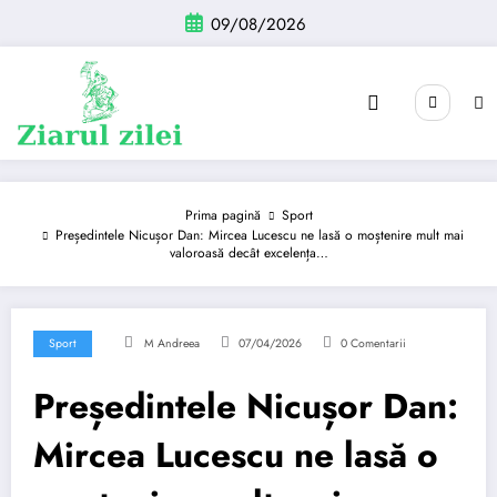
Sari
09/08/2026
la
conținut
Prima pagină
Sport
Președintele Nicușor Dan: Mircea Lucescu ne lasă o moștenire mult mai
valoroasă decât excelența…
Sport
M Andreea
07/04/2026
0 Comentarii
Președintele Nicușor Dan:
Mircea Lucescu ne lasă o