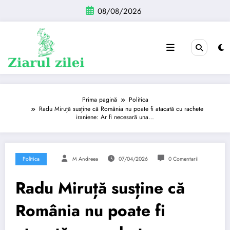
Sari
08/08/2026
la
conținut
Prima pagină
Politica
Radu Miruță susține că România nu poate fi atacată cu rachete
iraniene: Ar fi necesară una…
Politica
M Andreea
07/04/2026
0 Comentarii
Radu Miruță susține că
România nu poate fi