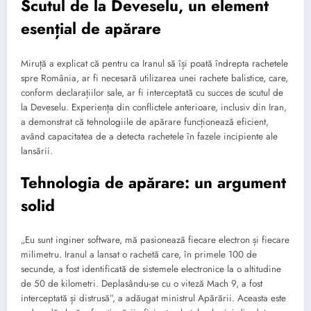
Scutul de la Deveselu, un element
esențial de apărare
Miruță a explicat că pentru ca Iranul să își poată îndrepta rachetele
spre România, ar fi necesară utilizarea unei rachete balistice, care,
conform declarațiilor sale, ar fi interceptată cu succes de scutul de
la Deveselu. Experiența din conflictele anterioare, inclusiv din Iran,
a demonstrat că tehnologiile de apărare funcționează eficient,
având capacitatea de a detecta rachetele în fazele incipiente ale
lansării.
Tehnologia de apărare: un argument
solid
„Eu sunt inginer software, mă pasionează fiecare electron și fiecare
milimetru. Iranul a lansat o rachetă care, în primele 100 de
secunde, a fost identificată de sistemele electronice la o altitudine
de 50 de kilometri. Deplasându-se cu o viteză Mach 9, a fost
interceptată și distrusă”, a adăugat ministrul Apărării. Aceasta este