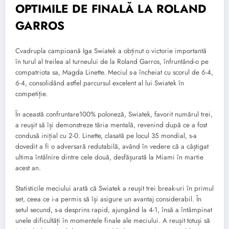
OPTIMILE DE FINALĂ LA ROLAND
GARROS
Cvadrupla campioană Iga Swiatek a obținut o victorie importantă
în turul al treilea al turneului de la Roland Garros, înfruntând-o pe
compatriota sa, Magda Linette. Meciul s-a încheiat cu scorul de 6-4,
6-4, consolidând astfel parcursul excelent al lui Swiatek în
competiție.
În această confruntare100% poloneză, Swiatek, favorit numărul trei,
a reușit să își demonstreze tăria mentală, revenind după ce a fost
condusă inițial cu 2-0. Linette, clasată pe locul 35 mondial, s-a
dovedit a fi o adversară redutabilă, având în vedere că a câștigat
ultima întâlnire dintre cele două, desfășurată la Miami în martie
acest an.
Statisticile meciului arată că Swiatek a reușit trei break-uri în primul
set, ceea ce i-a permis să își asigure un avantaj considerabil. În
setul secund, s-a desprins rapid, ajungând la 4-1, însă a întâmpinat
unele dificultăți în momentele finale ale meciului. A reușit totuși să