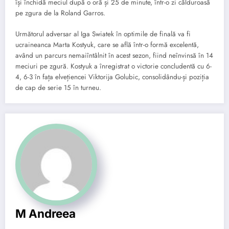
își închidă meciul după o oră și 25 de minute, într-o zi călduroasă
pe zgura de la Roland Garros.
Următorul adversar al Iga Swiatek în optimile de finală va fi
ucraineanca Marta Kostyuk, care se află într-o formă excelentă,
având un parcurs nemaiîntâlnit în acest sezon, fiind neînvinsă în 14
meciuri pe zgură. Kostyuk a înregistrat o victorie concludentă cu 6-
4, 6-3 în fața elvețiencei Viktorija Golubic, consolidându-și poziția
de cap de serie 15 în turneu.
M Andreea