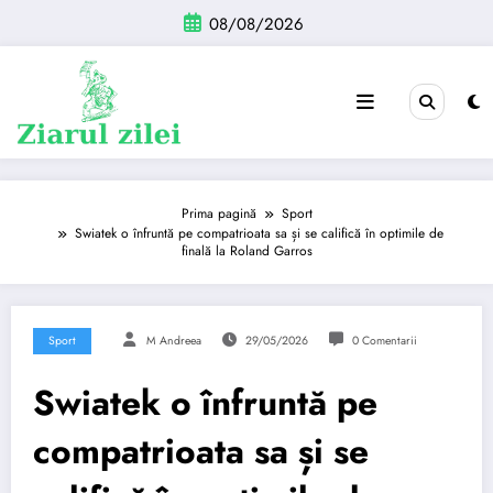
Sari
08/08/2026
la
conținut
Prima pagină
Sport
Swiatek o înfruntă pe compatrioata sa și se califică în optimile de
finală la Roland Garros
Sport
M Andreea
29/05/2026
0 Comentarii
Swiatek o înfruntă pe
compatrioata sa și se