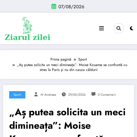
Sari
07/08/2026
la
conținut
Prima pagină
Sport
„Aș putea solicita un meci dimineața”: Moise Kouame se confruntă cu
stres la Paris și nu din cauza căldurii
Sport
M Andreea
29/05/2026
0 Comentarii
„Aș putea solicita un meci
dimineața”: Moise