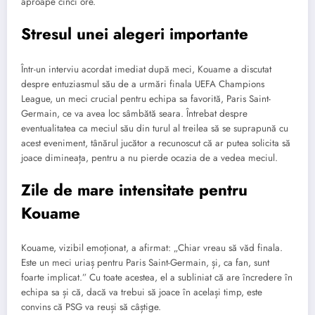
aproape cinci ore.
Stresul unei alegeri importante
Într-un interviu acordat imediat după meci, Kouame a discutat
despre entuziasmul său de a urmări finala UEFA Champions
League, un meci crucial pentru echipa sa favorită, Paris Saint-
Germain, ce va avea loc sâmbătă seara. Întrebat despre
eventualitatea ca meciul său din turul al treilea să se suprapună cu
acest eveniment, tânărul jucător a recunoscut că ar putea solicita să
joace dimineața, pentru a nu pierde ocazia de a vedea meciul.
Zile de mare intensitate pentru
Kouame
Kouame, vizibil emoționat, a afirmat: „Chiar vreau să văd finala.
Este un meci uriaș pentru Paris Saint-Germain, și, ca fan, sunt
foarte implicat.” Cu toate acestea, el a subliniat că are încredere în
echipa sa și că, dacă va trebui să joace în același timp, este
convins că PSG va reuși să câștige.