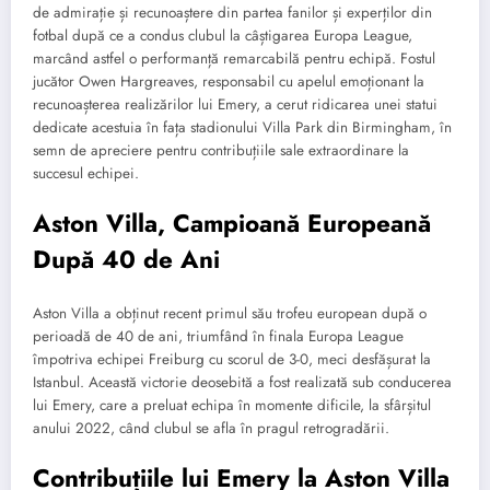
de admirație și recunoaștere din partea fanilor și experților din
fotbal după ce a condus clubul la câștigarea Europa League,
marcând astfel o performanță remarcabilă pentru echipă. Fostul
jucător Owen Hargreaves, responsabil cu apelul emoționant la
recunoașterea realizărilor lui Emery, a cerut ridicarea unei statui
dedicate acestuia în fața stadionului Villa Park din Birmingham, în
semn de apreciere pentru contribuțiile sale extraordinare la
succesul echipei.
Aston Villa, Campioană Europeană
După 40 de Ani
Aston Villa a obținut recent primul său trofeu european după o
perioadă de 40 de ani, triumfând în finala Europa League
împotriva echipei Freiburg cu scorul de 3-0, meci desfășurat la
Istanbul. Această victorie deosebită a fost realizată sub conducerea
lui Emery, care a preluat echipa în momente dificile, la sfârșitul
anului 2022, când clubul se afla în pragul retrogradării.
Contribuțiile lui Emery la Aston Villa