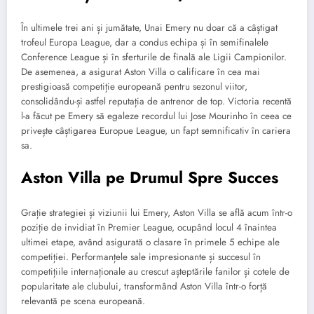
În ultimele trei ani și jumătate, Unai Emery nu doar că a câștigat
trofeul Europa League, dar a condus echipa și în semifinalele
Conference League și în sferturile de finală ale Ligii Campionilor.
De asemenea, a asigurat Aston Villa o calificare în cea mai
prestigioasă competiție europeană pentru sezonul viitor,
consolidându-și astfel reputația de antrenor de top. Victoria recentă
l-a făcut pe Emery să egaleze recordul lui Jose Mourinho în ceea ce
privește câștigarea Europue League, un fapt semnificativ în cariera
sa.
Aston Villa pe Drumul Spre Succes
Grație strategiei și viziunii lui Emery, Aston Villa se află acum într-o
poziție de invidiat în Premier League, ocupând locul 4 înaintea
ultimei etape, având asigurată o clasare în primele 5 echipe ale
competiției. Performanțele sale impresionante și succesul în
competițiile internaționale au crescut așteptările fanilor și cotele de
popularitate ale clubului, transformând Aston Villa într-o forță
relevantă pe scena europeană.