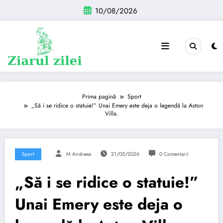
Sari
10/08/2026
la
conținut
Prima pagină
Sport
„Să i se ridice o statuie!” Unai Emery este deja o legendă la Aston
Villa.
Sport
M Andreea
21/05/2026
0 Comentarii
„Să i se ridice o statuie!”
Unai Emery este deja o