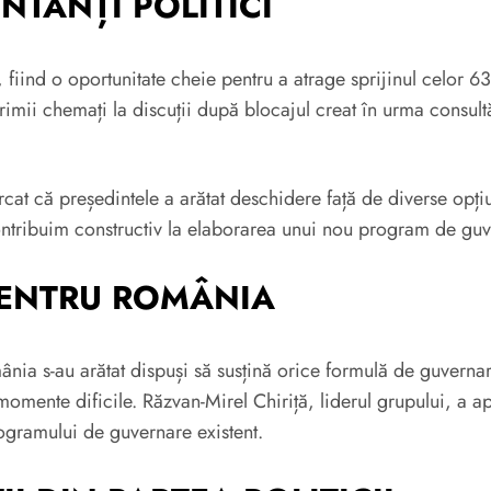
NTANȚI POLITICI
i, fiind o oportunitate cheie pentru a atrage sprijinul celor 6
primii chemați la discuții după blocajul creat în urma consult
 că președintele a arătat deschidere față de diverse opțiun
ontribuim constructiv la elaborarea unui nou program de guv
 PENTRU ROMÂNIA
nia s-au arătat dispuși să susțină orice formulă de guvern
 momente dificile. Răzvan-Mirel Chiriță, liderul grupului, a ap
programului de guvernare existent.