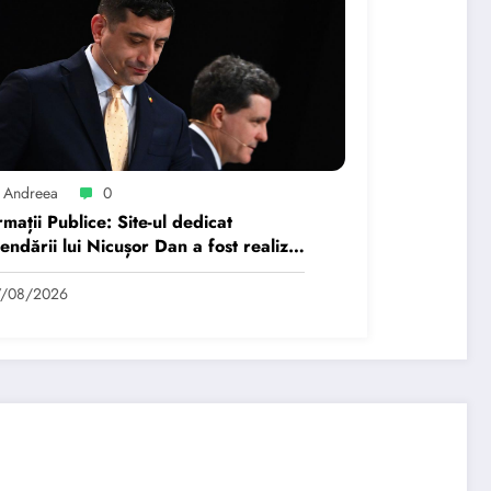
 Andreea
0
rmații Publice: Site-ul dedicat
endării lui Nicușor Dan a fost realizat
n moldovean plătit de AUR cu…
7/08/2026