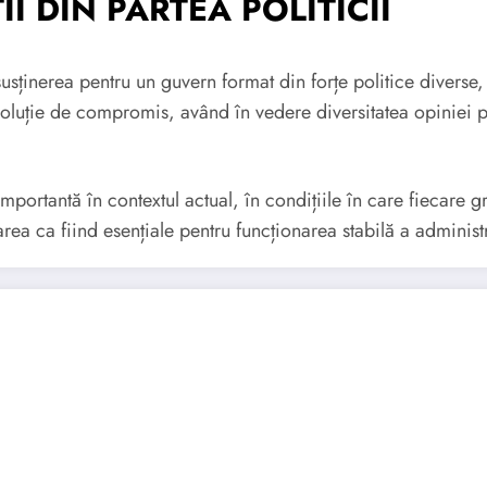
II DIN PARTEA POLITICII
 susținerea pentru un guvern format din forțe politice diver
soluție de compromis, având în vedere diversitatea opiniei p
portantă în contextul actual, în condițiile în care fiecare gr
rea ca fiind esențiale pentru funcționarea stabilă a administr