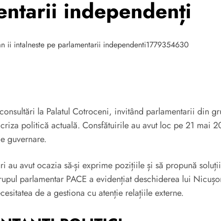
entarii independenți
nsultări la Palatul Cotroceni, invitând parlamentarii din gr
 criza politică actuală. Consfătuirile au avut loc pe 21 mai
de guvernare.
uri au avut ocazia să-și exprime pozițiile și să propună soluț
grupul parlamentar PACE a evidențiat deschiderea lui Nicușor
esitatea de a gestiona cu atenție relațiile externe.