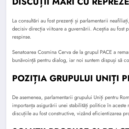
DISCUȚII MARI CU REPREZE
La consultări au fost prezenți și parlamentarii neafiliaț
decisiv direcția viitoare a guvernării. Aceștia au fost 
respinse.
Senatoarea Cosmina Cerva de la grupul PACE a remarcat
bunăvoință pentru dialog, iar noi suntem dispuși să c
POZIȚIA GRUPULUI UNIȚI
De asemenea, parlamentarii grupului Uniți pentru Româ
importanța asigurării unei stabilități politice în aceste
discuțiile au fost constructive, vizând eficientizarea 