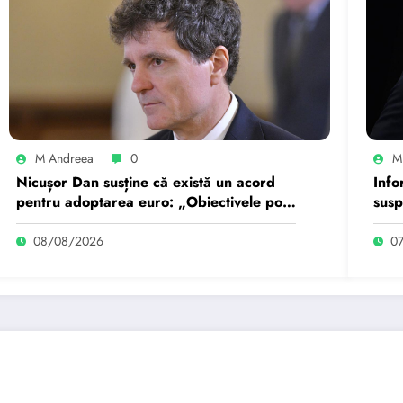
M Andreea
0
M
Nicușor Dan susține că există un acord
Info
pentru adoptarea euro: „Obiectivele pot
susp
fi realizate dacă…
de u
08/08/2026
0