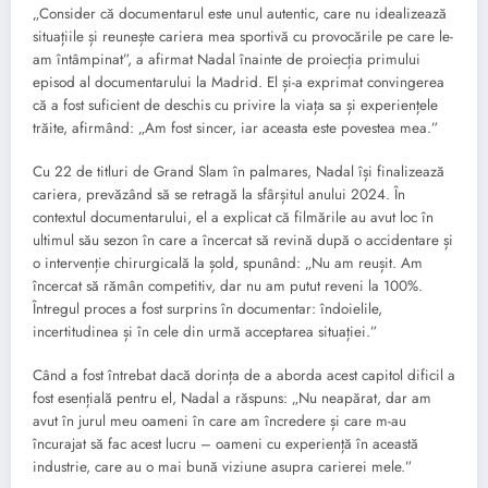
„Consider că documentarul este unul autentic, care nu idealizează
situațiile și reunește cariera mea sportivă cu provocările pe care le-
am întâmpinat”, a afirmat Nadal înainte de proiecția primului
episod al documentarului la Madrid. El și-a exprimat convingerea
că a fost suficient de deschis cu privire la viața sa și experiențele
trăite, afirmând: „Am fost sincer, iar aceasta este povestea mea.”
Cu 22 de titluri de Grand Slam în palmares, Nadal își finalizează
cariera, prevăzând să se retragă la sfârșitul anului 2024. În
contextul documentarului, el a explicat că filmările au avut loc în
ultimul său sezon în care a încercat să revină după o accidentare și
o intervenție chirurgicală la șold, spunând: „Nu am reușit. Am
încercat să rămân competitiv, dar nu am putut reveni la 100%.
Întregul proces a fost surprins în documentar: îndoielile,
incertitudinea și în cele din urmă acceptarea situației.”
Când a fost întrebat dacă dorința de a aborda acest capitol dificil a
fost esențială pentru el, Nadal a răspuns: „Nu neapărat, dar am
avut în jurul meu oameni în care am încredere și care m-au
încurajat să fac acest lucru – oameni cu experiență în această
industrie, care au o mai bună viziune asupra carierei mele.”