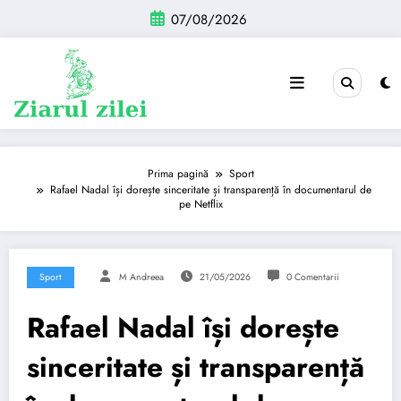
Sari
07/08/2026
la
conținut
Prima pagină
Sport
Rafael Nadal își dorește sinceritate și transparență în documentarul de
pe Netflix
Sport
M Andreea
21/05/2026
0 Comentarii
Rafael Nadal își dorește
sinceritate și transparență