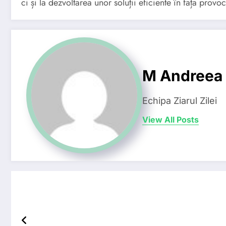
ci și la dezvoltarea unor soluții eficiente în fața prov
M Andreea
Echipa Ziarul Zilei
View All Posts