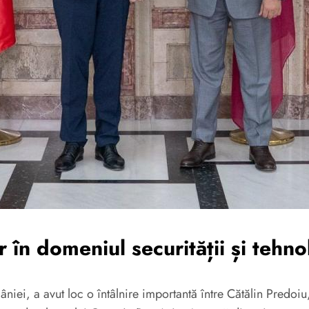
n domeniul securității și tehnol
âniei, a avut loc o întâlnire importantă între Cătălin Predoiu,