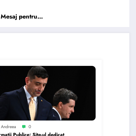
e. Mesaj pentru…
 Andreea
0
rmații Publice: Site-ul dedicat