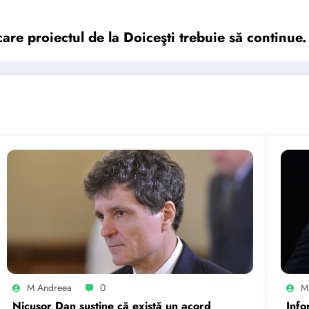
are proiectul de la Doiceşti trebuie să continu
M Andreea
0
M
Nicușor Dan susține că există un acord
Info