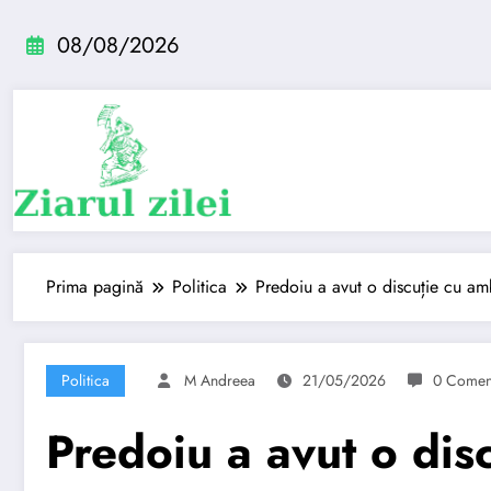
Sari
la
08/08/2026
conținut
Prima pagină
Politica
Predoiu a avut o discuție cu am
Politica
M Andreea
21/05/2026
0 Coment
Predoiu a avut o dis