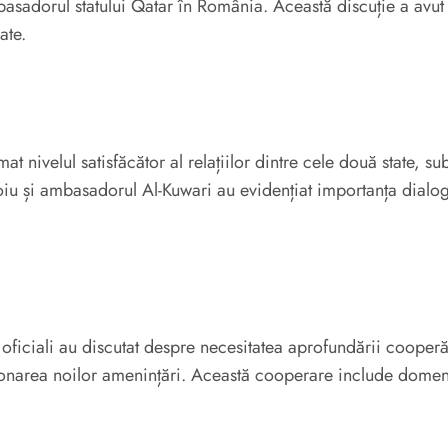
orul statului Qatar în România. Această discuție a avut ca 
ate.
at nivelul satisfăcător al relațiilor dintre cele două state,
oiu și ambasadorul Al-Kuwari au evidențiat importanța dialogu
 oficiali au discutat despre necesitatea aprofundării cooperăr
area noilor amenințări. Această cooperare include domenii p