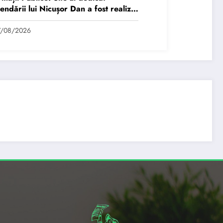
endării lui Nicușor Dan a fost realizat
n moldovean plătit de AUR cu…
7/08/2026