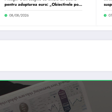
pentru adoptarea euro: „Obiectivele pot
susp
fi realizate dacă…
de u
08/08/2026
0