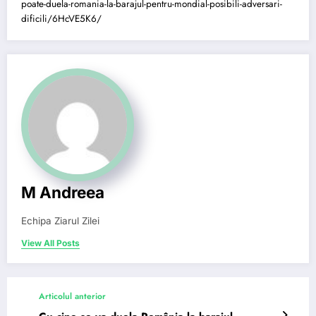
poate-duela-romania-la-barajul-pentru-mondial-posibili-adversari-
dificili/6HcVE5K6/
M Andreea
Echipa Ziarul Zilei
View All Posts
Articolul anterior