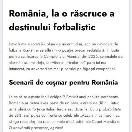
România, la o răscruce a
destinului fotbalistic
Într-o lume a sportului plină de incertitudini, echipa națională de
fotbal a României se află într-o poziție precar redutabilă. În lupta
pentru calificarea la Campionatul Mondial din 2026, semnalele de
alarmă s-au tras deja, iar viitorul „tricolorilor” pare tot mai
întunecat, cu adversari tot mai puternici pe făgașul competiției.
Scenarii de coșmar pentru România
La ce să se aștepte fanii echipei? Potrivit unei analize pertinente,
România ar putea avea parte de un baraj extrem de dificil, într-o
urnă plină cu forțe ca Italia, Turcia sau Ucraina. Cu o probabilitate
de 38%, s-ar putea confrunta cu celebrele „Azzurri,” campioni cu
sânge rece, deși au ratat ultimele două ediții ale Cupei Mondiale.
O adevărată provocare, aș zice!