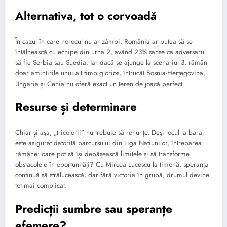
Alternativa, tot o corvoadă
În cazul în care norocul nu ar zâmbi, România ar putea să se
întâlnească cu echipe din urna 2, având 23% șanse ca adversarul
să fie Serbia sau Suedia. Iar dacă se ajunge la scenariul 3, rămân
doar amintirile unui alt timp glorios, întrucât Bosnia-Herțegovina,
Ungaria și Cehia nu oferă exact un teren de joacă perfect.
Resurse și determinare
Chiar și așa, „tricolorii” nu trebuie să renunțe. Deși locul la baraj
este asigurat datorită parcursului din Liga Națiunilor, întrebarea
rămâne: oare pot să își depășească limitele și să transforme
obstacolele în oportunități? Cu Mircea Lucescu la timonă, speranța
continuă să strălucească, dar fără victoria în grupă, drumul devine
tot mai complicat.
Predicții sumbre sau speranțe
efemere?