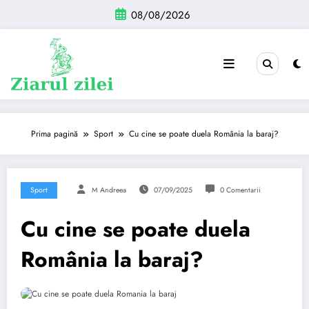
Sari
08/08/2026
la
conținut
Prima pagină
Sport
Cu cine se poate duela România la baraj?
Sport
M Andreea
07/09/2025
0 Comentarii
Cu cine se poate duela
România la baraj?