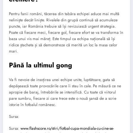
Pentru fanii români, tăcerea din tabăra echipei aduce mai multă
neliniște decât liniște. Rivalele din grupă continuă să acumuleze
puncte, iar România trebuie să își revizuiască urgent strategia.
Poate că fiecare meci, fiecare gol, fiecare efort se va transforma în
baza unui vis mai măreț. Este timpul ca echipa națională să își
ridice ștacheta și să demonstreze că merită un loc la masa celor
mari.
Până la ultimul gong
Va fi nevoie de insoțirea unei echipe unite, luptătoare, gata să
depășească toate provocările care îi stau în cale. Pe măsură ce ne
apropie de baraj, întrebările se intensifică. Cu toate că viitorul
pare sumbru, fiecare zi care trece este o nouă șansă de a scrie
istorie în fotbalul românesc.
Sursa:
Sursa:
www.flashscore.ro/stiri/fotbal-cupa-mondiala-cu-cine-se-