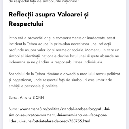
de respectul față de simbolurile naționale?
Reflecții asupra Valoarei și
Respectului
Într-o eră a provocărilor și a comportamentelor inadecvate, acest
incident la Țebea aduce în prim-plan necesitatea unei reflecții
profunde asupra valorilor și normelor sociale. Momentul în care un
simbol al identității naționale devine locul unei dispute absurde ne
îndeamnă să ne gândim la responsabilitatea individuală.
Scandalul de la Țebea rămâne o dovadă a mediului nostru politizat
și negestionat, unde respectul față de simboluri este umbrit de
ambițiile personale și politice.
Sursa:
Antena 3 CNN
Sursa:
www.antena3.ro/politica/scandal-la-tebea-fotograful-lui-
simion-s-a-urcat-pe-mormantul-lui-avram-iancu-sa-i-faca-poze-
liderului-aur-a-fost-dat-afara-de-preot-758755.html