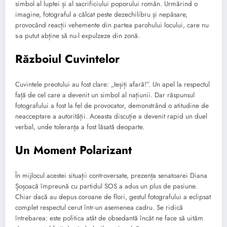
simbol al luptei și al sacrificiului poporului român. Urmărind o
imagine, fotograful a călcat peste dezechilibru și nepăsare,
provocând reacții vehemente din partea parohului locului, care nu
s-a putut abține să nu-l expulzeze din zonă.
Războiul Cuvintelor
Cuvintele preotului au fost clare: „Ieșiți afară!”. Un apel la respectul
față de cel care a devenit un simbol al națiunii. Dar răspunsul
fotografului a fost la fel de provocator, demonstrând o atitudine de
neacceptare a autorității. Aceasta discuție a devenit rapid un duel
verbal, unde toleranța a fost lăsată deoparte.
Un Moment Polarizant
În mijlocul acestei situații controversate, prezența senatoarei Diana
Șoșoacă împreună cu partidul SOS a adus un plus de pasiune.
Chiar dacă au depus coroane de flori, gestul fotografului a eclipsat
complet respectul cerut într-un asemenea cadru. Se ridică
întrebarea: este politica atât de obsedantă încât ne face să uităm