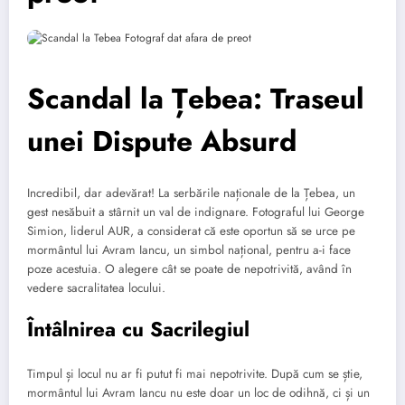
Scandal la Țebea: Traseul
unei Dispute Absurd
Incredibil, dar adevărat! La serbările naționale de la Țebea, un
gest nesăbuit a stârnit un val de indignare. Fotograful lui George
Simion, liderul AUR, a considerat că este oportun să se urce pe
mormântul lui Avram Iancu, un simbol național, pentru a-i face
poze acestuia. O alegere cât se poate de nepotrivită, având în
vedere sacralitatea locului.
Întâlnirea cu Sacrilegiul
Timpul și locul nu ar fi putut fi mai nepotrivite. După cum se știe,
mormântul lui Avram Iancu nu este doar un loc de odihnă, ci și un