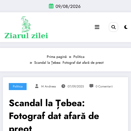
Sari
09/08/2026
la
conținut
Prima pagină
Politica
Scandal la Țebea: Fotograf dat afară de preot
Politica
M Andreea
07/09/2025
0 Comentarii
Scandal la Țebea:
Fotograf dat afară de
preot