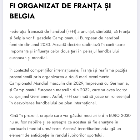
FI ORGANIZAT DE FRANȚA ȘI
BELGIA
Federația franceză de handbal (FFH) a anunțat, sâmbătă, că Franța
și Belgia vor fi gazdele Campionatului European de handbal
feminin din anul 2030. Această decizie subliniază în continuare
importanța și influența celor două țări în peisajul handbalului
european și mondial.
În contextul competițiilor internaționale, Franța își reafirmă poziția
proeminentă prin organizarea a două mari evenimente:
Campionatul Mondial masculin din 2029, împreună cu Germania,
și Campionatul European masculin din 2032, care va avea loc tot
cu sprijinul Germaniei. Astfel, FFH continuă să joace un rol esențial
în dezvoltarea handbalului pe plan internațional.
Până în prezent, orașele care vor găzdui meciurile din EURO 2030
nu au fost stabilite și se așteaptă ca acestea să fie anunțate în
perioada imediat următoare. Această incertitudine adaugă un
element de anticipație în rândul iubitorilor sportului.