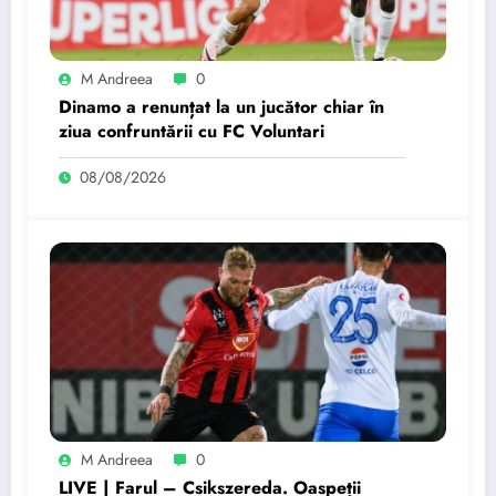
M Andreea
0
Dinamo a renunțat la un jucător chiar în
ziua confruntării cu FC Voluntari
08/08/2026
M Andreea
0
LIVE | Farul – Csikszereda. Oaspeții