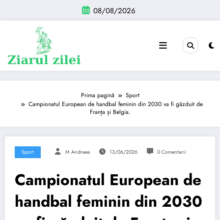
Sari
08/08/2026
la
conținut
Prima pagină
Sport
Campionatul European de handbal feminin din 2030 va fi găzduit de
Franța și Belgia.
Sport
M Andreea
13/06/2026
0 Comentarii
Campionatul European de
handbal feminin din 2030