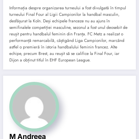
Informația despre organizarea turneului a fost divulgată în timpul
turneului Final Four al Ligii Campionilor la handbal masculin,
desfășurat la Koln. Deși echipele franceze nu au ajuns în
semifinalele competiției masculine, sezonul a fost unul deosebit de
reușit pentru handbalul feminin din Franța. FC Metz a realizat o
performanță remarcabilă, câștigând Liga Campionilor, marcând
astfel o premieră în istoria handbalului feminin francez. Alte
echipe, precum Brest, au reușit să se califice la Final Four, iar
Dijon a obținut titlul în EHF European League.
M Andreea