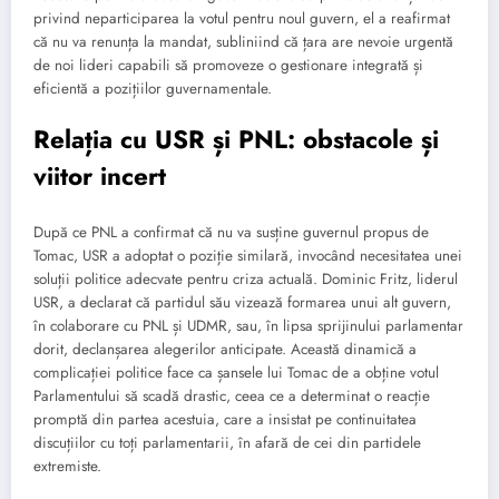
privind neparticiparea la votul pentru noul guvern, el a reafirmat
că nu va renunța la mandat, subliniind că țara are nevoie urgentă
de noi lideri capabili să promoveze o gestionare integrată și
eficientă a pozițiilor guvernamentale.
Relația cu USR și PNL: obstacole și
viitor incert
După ce PNL a confirmat că nu va susține guvernul propus de
Tomac, USR a adoptat o poziție similară, invocând necesitatea unei
soluții politice adecvate pentru criza actuală. Dominic Fritz, liderul
USR, a declarat că partidul său vizează formarea unui alt guvern,
în colaborare cu PNL și UDMR, sau, în lipsa sprijinului parlamentar
dorit, declanșarea alegerilor anticipate. Această dinamică a
complicației politice face ca șansele lui Tomac de a obține votul
Parlamentului să scadă drastic, ceea ce a determinat o reacție
promptă din partea acestuia, care a insistat pe continuitatea
discuțiilor cu toți parlamentarii, în afară de cei din partidele
extremiste.