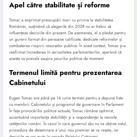
Apel către stabilitate și reforme
Tomac a exprimat preocupări mari cu privire la stabilitatea
României, susținând că alegerile din 2028 nu ar trebui să
influențeze deciziile din prezent. De asemenea, el a pledat pentru
un guvern format din persoane calificate, dedicate reformelor și
combaterea risipirii resurselor publice. În acest context, Tomac și-a
reafirmat încrederea în seriozitatea parlamentarilor, sperând că
acesta va prevala asupra jocurilor politice de moment.
Termenul limită pentru prezentarea
Cabinetului
Eugen Tomac are până pe 14 iunie termen pentru a depune lista
cu membrii Cabinetului și programul de guvernare în Parlament.
În fața provocărilor politice actuale, Tomac rămâne optimist,
accentuând importanța stabilității și a respondenței la nevoile
cetățenilor români. În cazul în care guvernul său nu va obține votul,
procedura de desemnare a unui nou premier se va reseta, iar
deciziile se vor muta în ograda Palatului Cotroceni.