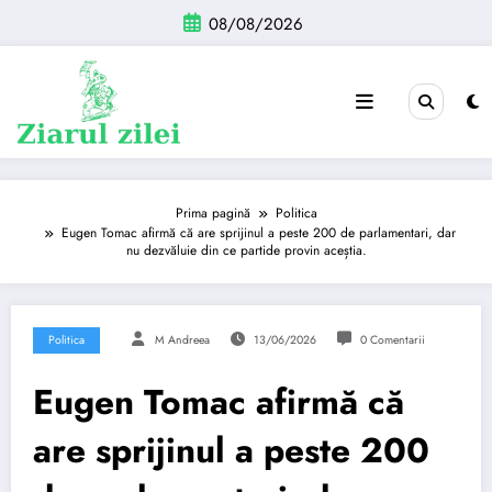
Sari
08/08/2026
la
conținut
Prima pagină
Politica
Eugen Tomac afirmă că are sprijinul a peste 200 de parlamentari, dar
nu dezvăluie din ce partide provin aceștia.
Politica
M Andreea
13/06/2026
0 Comentarii
Eugen Tomac afirmă că
are sprijinul a peste 200