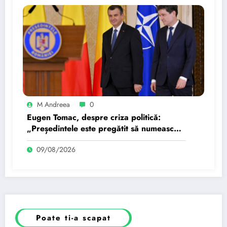
M Andreea
0
Eugen Tomac, despre criza politică:
„Președintele este pregătit să numească
mâine un candidat”…
09/08/2026
Poate ti-a scapat