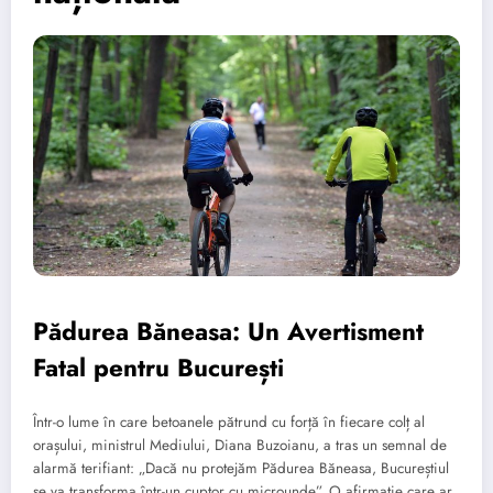
Pădurea Băneasa: Un Avertisment
Fatal pentru București
Într-o lume în care betoanele pătrund cu forță în fiecare colț al
orașului, ministrul Mediului, Diana Buzoianu, a tras un semnal de
alarmă terifiant: „Dacă nu protejăm Pădurea Băneasa, Bucureștiul
se va transforma într-un cuptor cu microunde”. O afirmație care ar