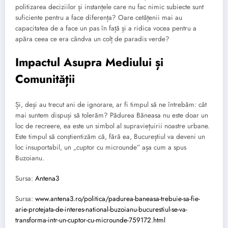
politizarea deciziilor și instanțele care nu fac nimic subiecte sunt
suficiente pentru a face diferența? Oare cetățenii mai au
capacitatea de a face un pas în față și a ridica vocea pentru a
apăra ceea ce era cândva un colț de paradis verde?
Impactul Asupra Mediului și
Comunității
Și, deși au trecut ani de ignorare, ar fi timpul să ne întrebăm: cât
mai suntem dispuși să tolerăm? Pădurea Băneasa nu este doar un
loc de recreere, ea este un simbol al supraviețuirii noastre urbane.
Este timpul să conștientizăm că, fără ea, Bucureștiul va deveni un
loc insuportabil, un „cuptor cu microunde” așa cum a spus
Buzoianu.
Sursa:
Antena3
Sursa:
www.antena3.ro/politica/padurea-baneasa-trebuie-sa-fie-
arie-protejata-de-interes-national-buzoianu-bucurestiul-se-va-
transforma-intr-un-cuptor-cu-microunde-759172.html