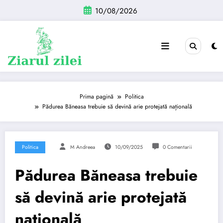
Sari
10/08/2026
la
conținut
Prima pagină
Politica
Pădurea Băneasa trebuie să devină arie protejată națională
Politica
M Andreea
10/09/2025
0 Comentarii
Pădurea Băneasa trebuie
să devină arie protejată
națională