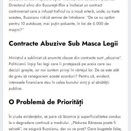
Directorul silvic din București-Ilfov a încheiat un contract
controversat care a infuzat traficul cu o nouă arteră, unde, cu toate
acestea, Buzoianu ridică semne de întrebare: “De ce nu optăm
pentru 10 autobuze, mai puțin poluante, în loc de 6.000 de
mașini?”
Contracte Abuzive Sub Masca Legii
Ministrul a subliniat că anumite clauze din contracte sunt „abuzive”.
Politicienii înșiși fac legi care îi protejează pe aceia care iau
decizii greșite, iar noi suntem prinși în vârtejul lor. De ce este atât
de greu să renegociem aceste acorduri? Pentru că, evident,
interesele financiare stau în calea bunului simț și al sănătății
publice.
O Problemă de Priorități
În ciuda evidențelor, se pare că lăcomia și superficialitatea conduc
la o degradare continuă a mediului. „Pădurea Băneasa poate fi
salvată”, ne asigură Buzoianu, dar cu ce preț? Oare bugetele false,