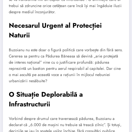
trebui să zdruncine orice cetățean care încă își mai îngăduie iluzii
despre mediul înconjurător.
Necesarul Urgent al Protecției
Naturii
Buzoianu nu este doar o figură politică care vorbește din fără sens.
Cererea sa pentru ca Pădurea Băneasa să devină „arie protejată
de interes național” vine cu o justificare profundă: pădurea
reprezintă un bastion pentru aerul respirabil al capitalei. Dar cine
o mai ascultă pe această voce a rațiunii în mijlocul nebuniei
urbanizării nesăbuite?
O Situație Deplorabilă a
Infrastructurii
Vorbind despre drumul care traversează pădurea, Buzoianu a
declarat că „6.000 de mașini nu trebuie să treacă zilnic”. Și totuși,
deciziile se iau în spatele ușilor închise, fără consultări publice.