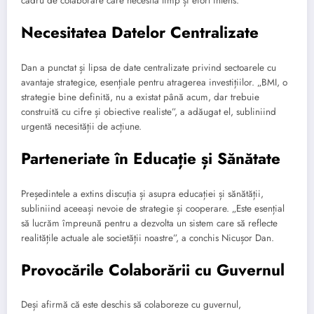
cadru de colaborare care necesită timp și efort intens.
Necesitatea Datelor Centralizate
Dan a punctat și lipsa de date centralizate privind sectoarele cu
avantaje strategice, esențiale pentru atragerea investițiilor. „BMI, o
strategie bine definită, nu a existat până acum, dar trebuie
construită cu cifre și obiective realiste”, a adăugat el, subliniind
urgentă necesității de acțiune.
Parteneriate în Educație și Sănătate
Președintele a extins discuția și asupra educației și sănătății,
subliniind aceeași nevoie de strategie și cooperare. „Este esențial
să lucrăm împreună pentru a dezvolta un sistem care să reflecte
realitățile actuale ale societății noastre”, a conchis Nicușor Dan.
Provocările Colaborării cu Guvernul
Deși afirmă că este deschis să colaboreze cu guvernul,