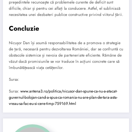
președintele recunoaște că problemele curente de deficit sunt
dificile, chiar și pentru cei aflați la conducere. Astfel, el subliniază
necesitatea unei dezbateri publice constructive privind viitorul țării.
Concluzie
Nicușor Dan își asumă responsabilitatea de a promova o strategie
de țară, necesară pentru dezvoltarea României, dar se confruntă cu
obstacole sistemice și nevoia de parteneriate eficiente. Rămâne de
văzut dacă promisiunile se vor traduce în acțiuni concrete care să
îmbunătățească viața cetățenilor.
Sursa:
Sursa:
www.antena3.ro/politica/nicusor-dan-spune-ca-nu-a-atacat-
guvernul-bolojan-cand-a-spus-ca-romania-nu-are-plan-de-tara-asta-
vreau-sa-fac-eu-si-cere-timp-759169.html