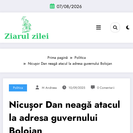
Sari
07/08/2026
la
conținut
Prima pagină
Politica
Nicușor Dan neagă atacul la adresa guvernului Bolojan
Politica
M Andreea
10/09/2025
0 Comentarii
Nicușor Dan neagă atacul
la adresa guvernului
Bolojan