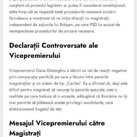
conștient că proiectul legislativ ar putea fi considerat constituțional,
atâta timp cât se respectă toate procedurile necesare avizării.
Grindeanu a menționat că va iniția discuții cu magistrații,
independent de acțiunile lui Bolojan, pe care PSD l-a acuzat de
nerespectarea procedurilor de avizare necesare.
Declarații Controversate ale
Vicepremierului
Vicepremierul Oana Gheorghiu a stârnit un val de reacții negative
prin comparația penibilă pe care a făcut-o între pensiile
magistraților și un sistem de tip „Caritas”. Ea a afirmat că, deși este
dificil pentru magistrați să renunțe la pensiile speciale, este o
realitate pe care trebuie să o accepte, adăugând că România nu își
mai permite să plătească aceste privilegii exorbitante, care
distorsionează bugetul de stat.
Mesajul Vicepremierului către
Magistrați