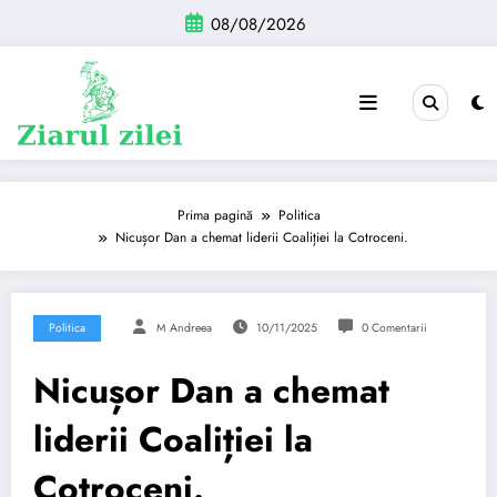
Sari
08/08/2026
la
conținut
Prima pagină
Politica
Nicușor Dan a chemat liderii Coaliției la Cotroceni.
Politica
M Andreea
10/11/2025
0 Comentarii
Nicușor Dan a chemat
liderii Coaliției la
Cotroceni.