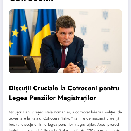
Discuții Cruciale la Cotroceni pentru
Legea Pensiilor Magistraților
Nicușor Dan, președintele României, a convocat liderii Coaliției de
guvernare la Palatul Cotroceni, într-o întâlnire de maximă urgență,
focarul discuțiilor fiind legea pensiilor magistraților. Acest proiect
legislativ are o miză financiară alarmantă, de 230 de milioane de