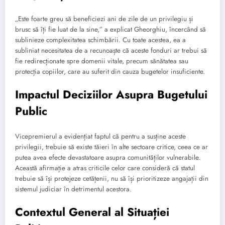
„Este foarte greu să beneficiezi ani de zile de un privilegiu și
brusc să îți fie luat de la sine,” a explicat Gheorghiu, încercând să
sublinieze complexitatea schimbării. Cu toate acestea, ea a
subliniat necesitatea de a recunoaște că aceste fonduri ar trebui să
fie redirecționate spre domenii vitale, precum sănătatea sau
protecția copiilor, care au suferit din cauza bugetelor insuficiente.
Impactul Deciziilor Asupra Bugetului
Public
Vicepremierul a evidențiat faptul că pentru a susține aceste
privilegii, trebuie să existe tăieri în alte sectoare critice, ceea ce ar
putea avea efecte devastatoare asupra comunităților vulnerabile.
Această afirmație a atras criticile celor care consideră că statul
trebuie să își protejeze cetățenii, nu să își prioritizeze angajații din
sistemul judiciar în detrimentul acestora.
Contextul General al Situației