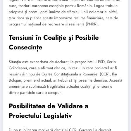
euro, fonduri europene esențiale pentru România. Legea trebuie
adoptată și promulgată înainte de sfârșitul lunii noiembrie, altfel,
țara riscă să piardă aceste importante resurse financiare, hate de
programul național de redresare și reziliență (PNRR).
Tensiuni în Coaliție și Posibile
Consecințe
Situația este exacerbata de declarațiile președintelui PSD, Sorin
Grindeanu, care a afirmat clar că, în cazul în care proiectul ar fi
respins din nou de Curtea Constituțională a României (CCR), Ilie
Bolojan, premierul actual, ar trebui să își prezinte demisia. Această
amenințare subliniază fragilitatea actualei coaliții și tensiunile
dintre partidele care o compun.
Posibilitatea de Validare a
Proiectului Legislativ
După publicarea motivării deciziei CCR, Guvernul a devenit