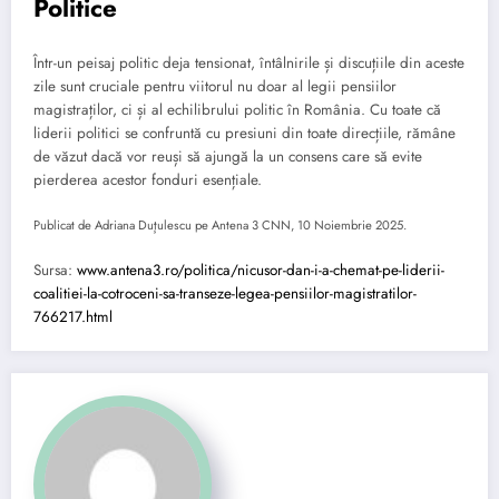
Politice
Într-un peisaj politic deja tensionat, întâlnirile și discuțiile din aceste
zile sunt cruciale pentru viitorul nu doar al legii pensiilor
magistraților, ci și al echilibrului politic în România. Cu toate că
liderii politici se confruntă cu presiuni din toate direcțiile, rămâne
de văzut dacă vor reuși să ajungă la un consens care să evite
pierderea acestor fonduri esențiale.
Publicat de Adriana Duţulescu pe Antena 3 CNN, 10 Noiembrie 2025.
Sursa:
www.antena3.ro/politica/nicusor-dan-i-a-chemat-pe-liderii-
coalitiei-la-cotroceni-sa-transeze-legea-pensiilor-magistratilor-
766217.html