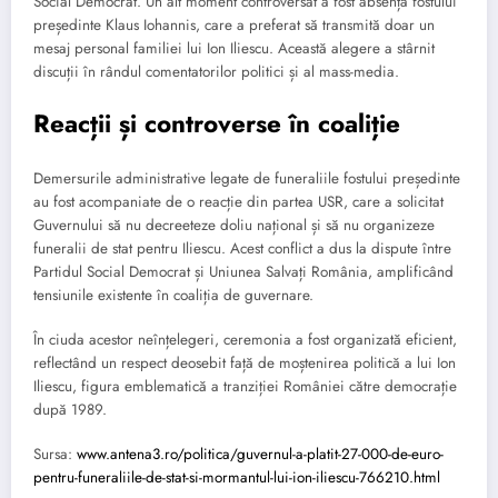
Social Democrat. Un alt moment controversat a fost absența fostului
președinte Klaus Iohannis, care a preferat să transmită doar un
mesaj personal familiei lui Ion Iliescu. Această alegere a stârnit
discuții în rândul comentatorilor politici și al mass-media.
Reacții și controverse în coaliție
Demersurile administrative legate de funeraliile fostului președinte
au fost acompaniate de o reacție din partea USR, care a solicitat
Guvernului să nu decreeteze doliu național și să nu organizeze
funeralii de stat pentru Iliescu. Acest conflict a dus la dispute între
Partidul Social Democrat și Uniunea Salvați România, amplificând
tensiunile existente în coaliția de guvernare.
În ciuda acestor neînțelegeri, ceremonia a fost organizată eficient,
reflectând un respect deosebit față de moștenirea politică a lui Ion
Iliescu, figura emblematică a tranziției României către democrație
după 1989.
Sursa:
www.antena3.ro/politica/guvernul-a-platit-27-000-de-euro-
pentru-funeraliile-de-stat-si-mormantul-lui-ion-iliescu-766210.html