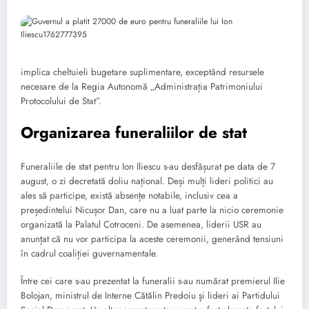
implica cheltuieli bugetare suplimentare, exceptând resursele
necesare de la Regia Autonomă „Administrația Patrimoniului
Protocolului de Stat”.
Organizarea funeraliilor de stat
Funeraliile de stat pentru Ion Iliescu s-au desfășurat pe data de 7
august, o zi decretată doliu național. Deși mulți lideri politici au
ales să participe, există absențe notabile, inclusiv cea a
președintelui Nicușor Dan, care nu a luat parte la nicio ceremonie
organizată la Palatul Cotroceni. De asemenea, liderii USR au
anunțat că nu vor participa la aceste ceremonii, generând tensiuni
în cadrul coaliției guvernamentale.
Între cei care s-au prezentat la funeralii s-au numărat premierul Ilie
Bolojan, ministrul de Interne Cătălin Predoiu și lideri ai Partidului