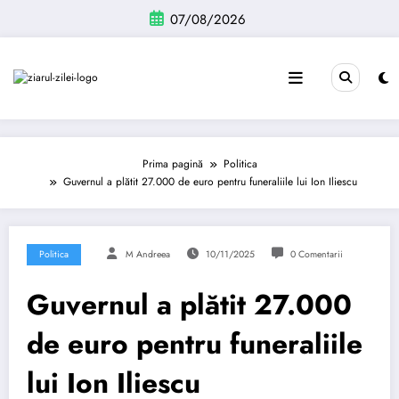
Sari
07/08/2026
la
conținut
Prima pagină
Politica
Guvernul a plătit 27.000 de euro pentru funeraliile lui Ion Iliescu
Politica
M Andreea
10/11/2025
0 Comentarii
Guvernul a plătit 27.000
de euro pentru funeraliile
lui Ion Iliescu