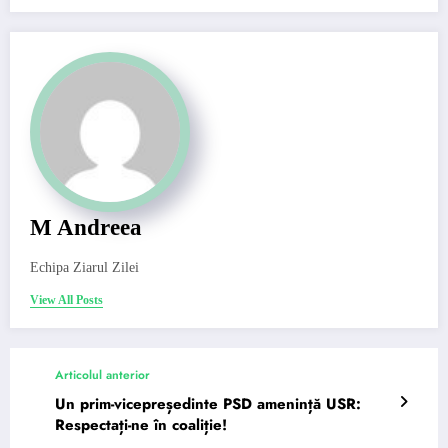
M Andreea
Echipa Ziarul Zilei
View All Posts
Articolul anterior
Un prim-vicepreședinte PSD amenință USR:
Respectați-ne în coaliție!