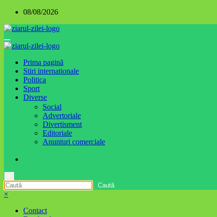
Sari
08/08/2026
la
conținut
Prima pagină
Stiri internationale
Politica
Sport
Diverse
Social
Advertoriale
Divertisment
Editoriale
Anunturi comerciale
×
×
Contact