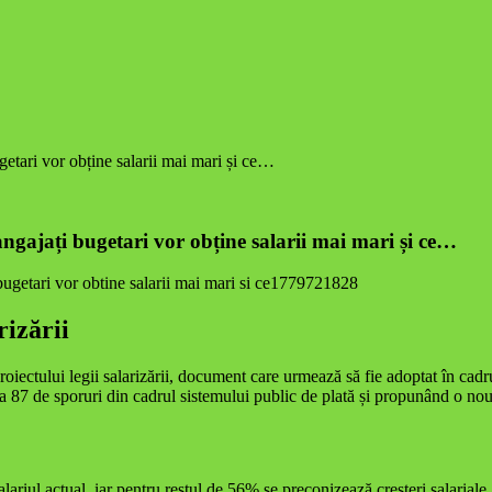
getari vor obține salarii mai mari și ce…
angajați bugetari vor obține salarii mai mari și ce…
rizării
roiectului legii salarizării, document care urmează să fie adoptat în cad
a 87 de sporuri din cadrul sistemului public de plată și propunând o nouă s
ariul actual, iar pentru restul de 56% se preconizează creșteri salariale