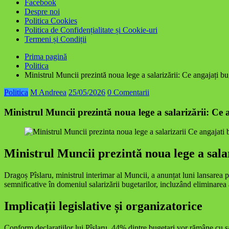
Facebook
Despre noi
Politica Cookies
Politica de Confidențialitate și Cookie-uri
Termeni și Condiții
Prima pagină
Politica
Ministrul Muncii prezintă noua lege a salarizării: Ce angajați bu
Politica
M Andreea
25/05/2026
0 Comentarii
Ministrul Muncii prezintă noua lege a salarizării: Ce 
Ministrul Muncii prezintă noua lege a sala
Dragoș Pîslaru, ministrul interimar al Muncii, a anunțat luni lansarea p
semnificative în domeniul salarizării bugetarilor, incluzând eliminarea 
Implicații legislative și organizatorice
Conform declarațiilor lui Pîslaru, 44% dintre bugetari vor rămâne cu sal