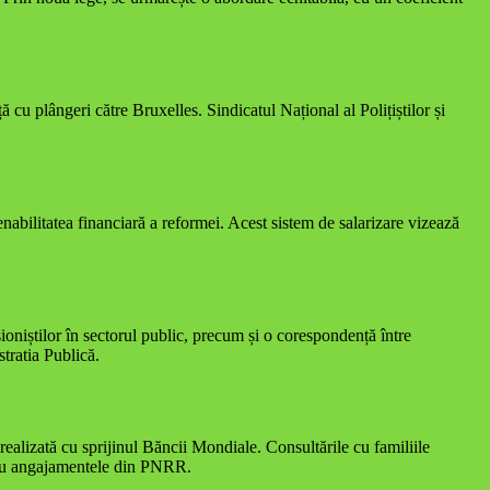
 cu plângeri către Bruxelles. Sindicatul Național al Polițiștilor și
enabilitatea financiară a reformei. Acest sistem de salarizare vizează
esioniștilor în sectorul public, precum și o corespondență între
stratia Publică.
realizată cu sprijinul Băncii Mondiale. Consultările cu familiile
de cu angajamentele din PNRR.