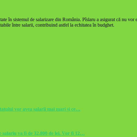
litate în sistemul de salarizare din România. Pîslaru a asigurat că nu vor
abile între salarii, contribuind astfel la echitatea în budghet.
statului vor avea salarii mai mari și ce…
alariu va fi de 32.800 de lei. Vor fi 12…