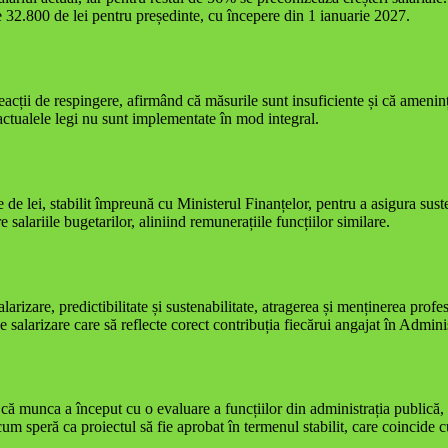
de 32.800 de lei pentru președinte, cu începere din 1 ianuarie 2027.
eacții de respingere, afirmând că măsurile sunt insuficiente și că amenință
ctualele legi nu sunt implementate în mod integral.
e de lei, stabilit împreună cu Ministerul Finanțelor, pentru a asigura sust
 salariile bugetarilor, aliniind remunerațiile funcțiilor similare.
larizare, predictibilitate și sustenabilitate, atragerea și menținerea prof
e salarizare care să reflecte corect contribuția fiecărui angajat în Admini
că munca a început cu o evaluare a funcțiilor din administrația publică, 
acum speră ca proiectul să fie aprobat în termenul stabilit, care coinci