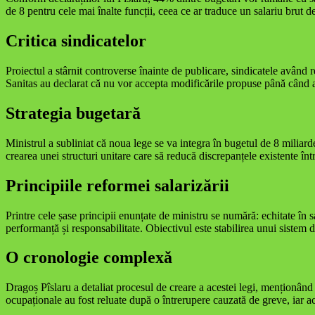
de 8 pentru cele mai înalte funcții, ceea ce ar traduce un salariu brut 
Critica sindicatelor
Proiectul a stârnit controverse înainte de publicare, sindicatele având r
Sanitas au declarat că nu vor accepta modificările propuse până când a
Strategia bugetară
Ministrul a subliniat că noua lege se va integra în bugetul de 8 miliard
crearea unei structuri unitare care să reducă discrepanțele existente între
Principiile reformei salarizării
Printre cele șase principii enunțate de ministru se numără: echitate în sa
performanță și responsabilitate. Obiectivul este stabilirea unui sistem d
O cronologie complexă
Dragoș Pîslaru a detaliat procesul de creare a acestei legi, menționând 
ocupaționale au fost reluate după o întrerupere cauzată de greve, iar 