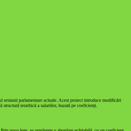
rul sesiunii parlamentare actuale. Acest proiect introduce modificări
tructură ierarhică a salariilor, bazată pe coeficienți.
. Prin noua lege, se urmărește o abordare echitabilă, cu un coeficient