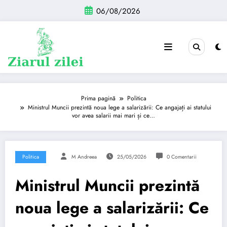
Sari
06/08/2026
la
conținut
Prima pagină
Politica
Ministrul Muncii prezintă noua lege a salarizării: Ce angajați ai statului
vor avea salarii mai mari și ce…
Politica
M Andreea
25/05/2026
0 Comentarii
Ministrul Muncii prezintă
noua lege a salarizării: Ce