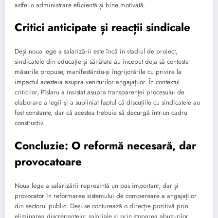
astfel o administrare eficientă și bine motivată.
Critici anticipate și reacții sindicale
Deși noua lege a salarizării este încă în stadiul de proiect,
sindicatele din educație și sănătate au început deja să conteste
măsurile propuse, manifestându-și îngrijorările cu privire la
impactul acesteia asupra veniturilor angajaților. În contextul
criticilor, Pîslaru a insistat asupra transparenței procesului de
elaborare a legii și a subliniat faptul că discuțiile cu sindicatele au
fost constante, dar că acestea trebuie să decurgă într-un cadru
constructiv.
Concluzie: O reformă necesară, dar
provocatoare
Noua lege a salarizării reprezintă un pas important, dar și
provocator în reformarea sistemului de compensare a angajaților
din sectorul public. Deși se conturează o direcție pozitivă prin
eliminarea discrepanțelor salariale și prin stoparea abuzurilor