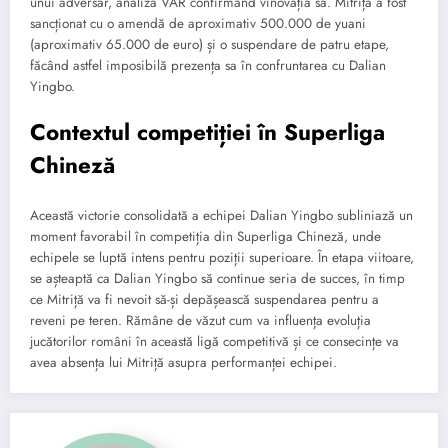
unui adversar, analiza VAR confirmând vinovăția sa. Mitriță a fost
sancționat cu o amendă de aproximativ 500.000 de yuani
(aproximativ 65.000 de euro) și o suspendare de patru etape,
făcând astfel imposibilă prezența sa în confruntarea cu Dalian
Yingbo.
Contextul competiției în Superliga
Chineză
Această victorie consolidată a echipei Dalian Yingbo subliniază un
moment favorabil în competiția din Superliga Chineză, unde
echipele se luptă intens pentru poziții superioare. În etapa viitoare,
se așteaptă ca Dalian Yingbo să continue seria de succes, în timp
ce Mitriță va fi nevoit să-și depășească suspendarea pentru a
reveni pe teren. Rămâne de văzut cum va influența evoluția
jucătorilor români în această ligă competitivă și ce consecințe va
avea absența lui Mitriță asupra performanței echipei.