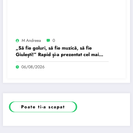
M Andreea
0
„Să fie goluri, să fie muzică, să fie
Giulești!” Rapid și-a prezentat cel mai
recent transfer.
06/08/2026
Poate ti-a scapat