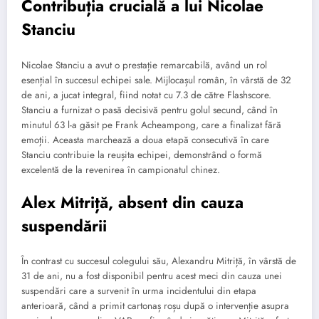
Contribuția crucială a lui Nicolae
Stanciu
Nicolae Stanciu a avut o prestație remarcabilă, având un rol
esențial în succesul echipei sale. Mijlocașul român, în vârstă de 32
de ani, a jucat integral, fiind notat cu 7.3 de către Flashscore.
Stanciu a furnizat o pasă decisivă pentru golul secund, când în
minutul 63 l-a găsit pe Frank Acheampong, care a finalizat fără
emoții. Aceasta marchează a doua etapă consecutivă în care
Stanciu contribuie la reușita echipei, demonstrând o formă
excelentă de la revenirea în campionatul chinez.
Alex Mitriță, absent din cauza
suspendării
În contrast cu succesul colegului său, Alexandru Mitriță, în vârstă de
31 de ani, nu a fost disponibil pentru acest meci din cauza unei
suspendări care a survenit în urma incidentului din etapa
anterioară, când a primit cartonaș roșu după o intervenție asupra