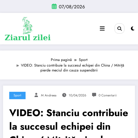
Sari
07/08/2026
la
conținut
Prima pagină
Sport
VIDEO: Stanciu contribuie la succesul echipei din China / Mitriță
pierde meciul din cauza suspendării
Sport
M Andreea
10/04/2026
0 Comentarii
VIDEO: Stanciu contribuie
la succesul echipei din