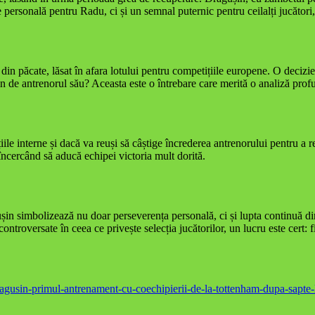
 personală pentru Radu, ci și un semnal puternic pentru ceilalți jucători,
in păcate, lăsat în afara lotului pentru competițiile europene. O decizie c
plin de antrenorul său? Aceasta este o întrebare care merită o analiză prof
le interne și dacă va reuși să câștige încrederea antrenorului pentru a r
 încercând să aducă echipei victoria mult dorită.
ușin simbolizează nu doar perseverența personală, ci și lupta continuă din
ntroversate în ceea ce privește selecția jucătorilor, un lucru este cert: 
ragusin-primul-antrenament-cu-coechipierii-de-la-tottenham-dupa-sapt