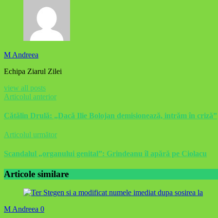
M Andreea
Echipa Ziarul Zilei
view all posts
Articolul anterior
Cătălin Drulă: „Dacă Ilie Bolojan demisionează, intrăm în criză”
Articolul următor
Scandalul „organului genital”: Grindeanu îl apără pe Ciolacu
Articole similare
M Andreea
0