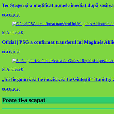
Ter Stegen și-a modificat numele imediat după sosirea
06/08/2026
M Andreea
0
Oficial | PSG a confirmat transferul lui Maghnès Ak
06/08/2026
M Andreea
0
„Să fie goluri, să fie muzică, să fie Giulești!” Rapid și
06/08/2026
Poate ti-a scapat