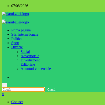
Sari
07/08/2026
la
conținut
Prima pagină
Stiri internationale
Politica
Sport
Diverse
Social
Advertoriale
Divertisment
Editoriale
Anunturi comerciale
×
×
Contact