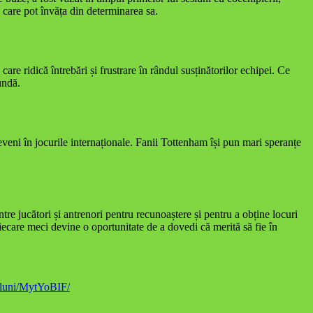
 care pot învăța din determinarea sa.
are ridică întrebări și frustrare în rândul susținătorilor echipei. Ce
undă.
eveni în jocurile internaționale. Fanii Tottenham își pun mari speranțe
tre jucători și antrenori pentru recunoaștere și pentru a obține locuri
fiecare meci devine o oportunitate de a dovedi că merită să fie în
e-luni/MytYoBIF/