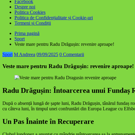
Facebook
Despre noi
Politica Cookies
Politica de Confidențialitate și Cookie-uri
Termeni și Condiții
Prima pagină
Sport
Veste mare pentru Radu Drăgușin: revenire aproape!
Sport
M Andreea
09/09/2025
0 Comentarii
Veste mare pentru Radu Drăgușin: revenire aproape!
Radu Drăgușin: Întoarcerea unui Fundaș
După o absență lungă de șapte luni, Radu Drăgușin, tânărul fundaș rom
cu câteva luni, în timpul unei confruntări din Europa League cu Elfsborg
Un Pas Înainte în Recuperare
Clubul londonez a anunțat cu mândrie reîntoarcerea sa la antrenamente,