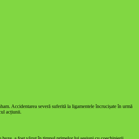
ham. Accidentarea severă suferită la ligamentele încrucișate în urmă
ul acțiunii.
uze, a fost văzut în timpul primelor lui sesiuni cu coechipierii,