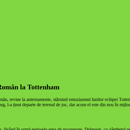
 Român la Tottenham
ân, revine la antrenamente, stârnind entuziasmul fanilor echipei Totten
, l-a ținut departe de terenul de joc, dar acum el este din nou în mijloc
 lăsând în urmă perioada grea de recuperare. Drăgușin, cu zâmbetul pe b