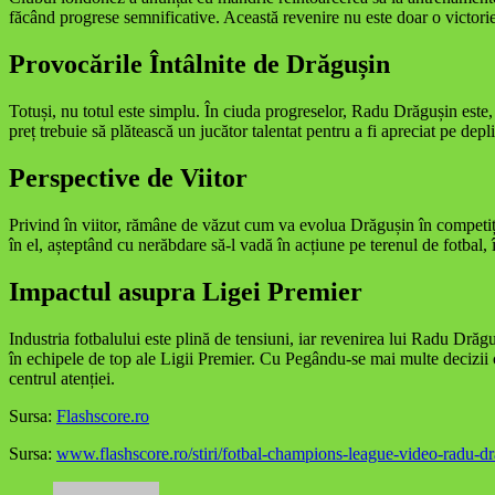
făcând progrese semnificative. Această revenire nu este doar o victorie
Provocările Întâlnite de Drăgușin
Totuși, nu totul este simplu. În ciuda progreselor, Radu Drăgușin este, d
preț trebuie să plătească un jucător talentat pentru a fi apreciat pe de
Perspective de Viitor
Privind în viitor, rămâne de văzut cum va evolua Drăgușin în competiții
în el, așteptând cu nerăbdare să-l vadă în acțiune pe terenul de fotbal,
Impactul asupra Ligei Premier
Industria fotbalului este plină de tensiuni, iar revenirea lui Radu Drăg
în echipele de top ale Ligii Premier. Cu Pegându-se mai multe decizii co
centrul atenției.
Sursa:
Flashscore.ro
Sursa:
www.flashscore.ro/stiri/fotbal-champions-league-video-radu-d