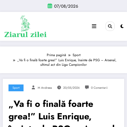
Sari
07/08/2026
la
conținut
Prima pagină
Sport
„Va fi o finală foarte grea!” Luis Enrique, înainte de PSG – Arsenal,
ultimul act din Liga Campionilor
Sport
M Andreea
20/05/2026
0 Comentarii
„Va fi o finală foarte
grea!” Luis Enrique,