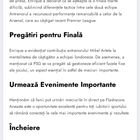
de presă, Enrique a declarat că se așteaptă la o finală foarte
dificilă, subliniind diferențele tactice între cele două echipe.
Antrenorul a recunoscut performanța remarcabilă a celor de la
Arsenal, care au câștigat recent Premier League.
Pregătiri pentru Finală
Enrique a evidențiat contribuția antrenorului Mikel Arteta la
mentalitatea de câștigător a echipei londoneze. De asemenea, a
menționat că PSG se va pregăti să gestioneze eficient fazele fixe
ale jocului, un aspect esențial în astfel de meciuri importante.
Urmează Evenimente Importante
Menționăm că fanii pot urmări meciurile în direct pe Flashscore.
Aceasta este o oportunitate excelentă pentru toți iubitorii sportului
să rămână conectați la cele mai importante evenimente și rezultate.
Încheiere