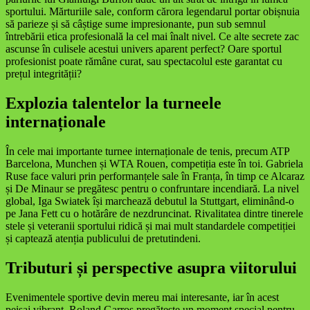
sportului. Mărturiile sale, conform cărora legendarul portar obișnuia
să parieze și să câștige sume impresionante, pun sub semnul
întrebării etica profesională la cel mai înalt nivel. Ce alte secrete zac
ascunse în culisele acestui univers aparent perfect? Oare sportul
profesionist poate rămâne curat, sau spectacolul este garantat cu
prețul integrității?
Explozia talentelor la turneele
internaționale
În cele mai importante turnee internaționale de tenis, precum ATP
Barcelona, Munchen și WTA Rouen, competiția este în toi. Gabriela
Ruse face valuri prin performanțele sale în Franța, în timp ce Alcaraz
și De Minaur se pregătesc pentru o confruntare incendiară. La nivel
global, Iga Swiatek își marchează debutul la Stuttgart, eliminând-o
pe Jana Fett cu o hotărâre de nezdruncinat. Rivalitatea dintre tinerele
stele și veteranii sportului ridică și mai mult standardele competiției
și captează atenția publicului de pretutindeni.
Tributuri și perspective asupra viitorului
Evenimentele sportive devin mereu mai interesante, iar în acest
peisaj vibrant, Roland Garros pregătește un moment special pentru