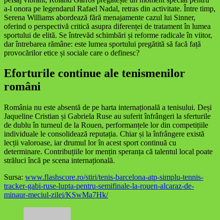
a-l onora pe legendarul Rafael Nadal, retras din activitate. Între timp,
Serena Williams abordează fără menajamente cazul lui Sinner,
oferind o perspectivă critică asupra diferenței de tratament în lumea
sportului de elită. Se întrevăd schimbări și reforme radicale în viitor,
dar întrebarea rămâne: este lumea sportului pregătită să facă față
provocărilor etice și sociale care o definesc?
Eforturile continue ale tenismenilor
români
România nu este absentă de pe harta internațională a tenisului. Deși
Jaqueline Cristian și Gabriela Ruse au suferit înfrângeri la sferturile
de dublu în turneul de la Rouen, performanțele lor din competițiile
individuale le consolidează reputația. Chiar și la înfrângere există
lecții valoroase, iar drumul lor în acest sport continuă cu
determinare. Contribuțiile lor mențin speranța că talentul local poate
străluci încă pe scena internațională.
Sursa:
www.flashscore.ro/stiri/tenis-barcelona-atp-simplu-tennis-
tracker-gabi-ruse-lupta-pentru-semifinale-la-rouen-alcaraz-de-
minaur-meciul-zilei/KSwMa7Hk/