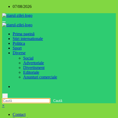
Sari
07/08/2026
la
conținut
Prima pagină
Stiri internationale
Politica
Sport
Diverse
Social
Advertoriale
Divertisment
Editoriale
Anunturi comerciale
×
×
Contact