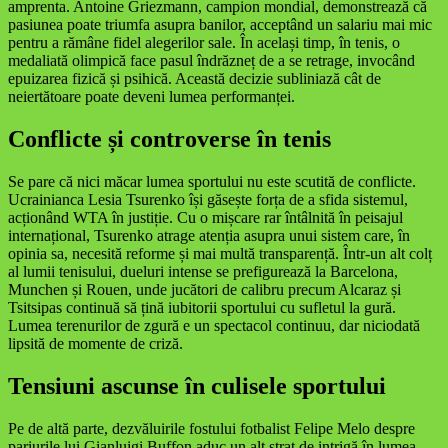
amprenta. Antoine Griezmann, campion mondial, demonstrează că
pasiunea poate triumfa asupra banilor, acceptând un salariu mai mic
pentru a rămâne fidel alegerilor sale. În același timp, în tenis, o
medaliată olimpică face pasul îndrăzneț de a se retrage, invocând
epuizarea fizică și psihică. Această decizie subliniază cât de
neiertătoare poate deveni lumea performanței.
Conflicte și controverse în tenis
Se pare că nici măcar lumea sportului nu este scutită de conflicte.
Ucrainianca Lesia Tsurenko își găsește forța de a sfida sistemul,
acționând WTA în justiție. Cu o mișcare rar întâlnită în peisajul
internațional, Tsurenko atrage atenția asupra unui sistem care, în
opinia sa, necesită reforme și mai multă transparență. Într-un alt colț
al lumii tenisului, dueluri intense se prefigurează la Barcelona,
Munchen și Rouen, unde jucători de calibru precum Alcaraz și
Tsitsipas continuă să țină iubitorii sportului cu sufletul la gură.
Lumea terenurilor de zgură e un spectacol continuu, dar niciodată
lipsită de momente de criză.
Tensiuni ascunse în culisele sportului
Pe de altă parte, dezvăluirile fostului fotbalist Felipe Melo despre
pariurile lui Gianluigi Buffon aduc un alt strat de intrigă în lumea