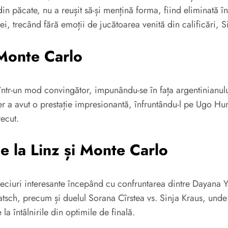
 păcate, nu a reușit să-și mențină forma, fiind eliminată în p
i, trecând fără emoții de jucătoarea venită din calificări, S
Monte Carlo
într-un mod convingător, impunându-se în fața argentinianul
er a avut o prestație impresionantă, înfruntându-l pe Ugo H
recut.
de la Linz și Monte Carlo
meciuri interesante începând cu confruntarea dintre Dayana 
patsch, precum și duelul Sorana Cîrstea vs. Sinja Kraus, und
a întâlnirile din optimile de finală.