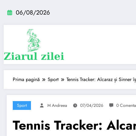
Sari
la
06/08/2026
conținut
Prima pagină
Sport
Tennis Tracker: Alcaraz și Sinner 
Sport
M Andreea
07/04/2026
0 Comentar
Tennis Tracker: Alcar