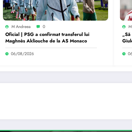
M Andreea
0
M
Oficial | PSG a confirmat transferul lui
„Să 
Maghnès Akliouche de la AS Monaco
Giul
rece
06/08/2026
0