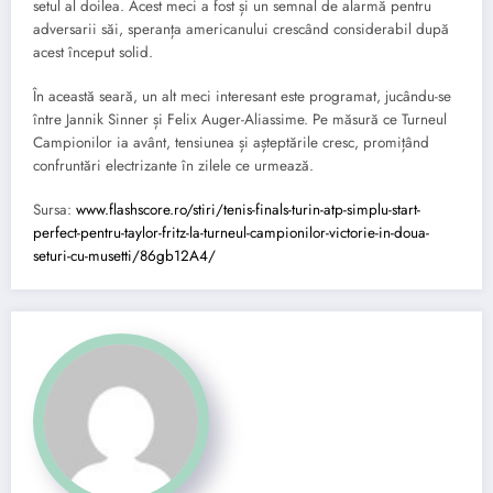
setul al doilea. Acest meci a fost și un semnal de alarmă pentru
adversarii săi, speranța americanului crescând considerabil după
acest început solid.
În această seară, un alt meci interesant este programat, jucându-se
între Jannik Sinner și Felix Auger-Aliassime. Pe măsură ce Turneul
Campionilor ia avânt, tensiunea și așteptările cresc, promițând
confruntări electrizante în zilele ce urmează.
Sursa:
www.flashscore.ro/stiri/tenis-finals-turin-atp-simplu-start-
perfect-pentru-taylor-fritz-la-turneul-campionilor-victorie-in-doua-
seturi-cu-musetti/86gb12A4/