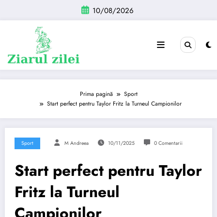
Sari
10/08/2026
la
conținut
Prima pagină
Sport
Start perfect pentru Taylor Fritz la Turneul Campionilor
Sport
M Andreea
10/11/2025
0 Comentarii
Start perfect pentru Taylor
Fritz la Turneul
Campionilor