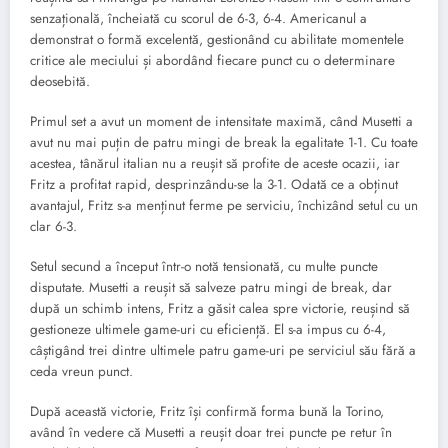
senzațională, încheiată cu scorul de 6-3, 6-4. Americanul a
demonstrat o formă excelentă, gestionând cu abilitate momentele
critice ale meciului și abordând fiecare punct cu o determinare
deosebită.
Primul set a avut un moment de intensitate maximă, când Musetti a
avut nu mai puțin de patru mingi de break la egalitate 1-1. Cu toate
acestea, tânărul italian nu a reușit să profite de aceste ocazii, iar
Fritz a profitat rapid, desprinzându-se la 3-1. Odată ce a obținut
avantajul, Fritz s-a menținut ferme pe serviciu, închizând setul cu un
clar 6-3.
Setul secund a început într-o notă tensionată, cu multe puncte
disputate. Musetti a reușit să salveze patru mingi de break, dar
după un schimb intens, Fritz a găsit calea spre victorie, reușind să
gestioneze ultimele game-uri cu eficiență. El s-a impus cu 6-4,
câștigând trei dintre ultimele patru game-uri pe serviciul său fără a
ceda vreun punct.
După această victorie, Fritz își confirmă forma bună la Torino,
având în vedere că Musetti a reușit doar trei puncte pe retur în