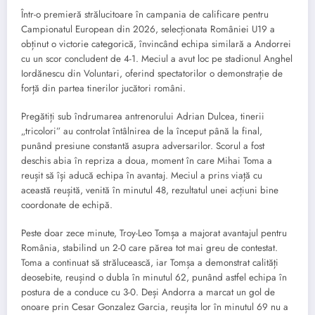
Într-o premieră strălucitoare în campania de calificare pentru
Campionatul European din 2026, selecționata României U19 a
obținut o victorie categorică, învincând echipa similară a Andorrei
cu un scor concludent de 4-1. Meciul a avut loc pe stadionul Anghel
Iordănescu din Voluntari, oferind spectatorilor o demonstrație de
forță din partea tinerilor jucători români.
Pregătiți sub îndrumarea antrenorului Adrian Dulcea, tinerii
„tricolori” au controlat întâlnirea de la început până la final,
punând presiune constantă asupra adversarilor. Scorul a fost
deschis abia în repriza a doua, moment în care Mihai Toma a
reușit să își aducă echipa în avantaj. Meciul a prins viață cu
această reușită, venită în minutul 48, rezultatul unei acțiuni bine
coordonate de echipă.
Peste doar zece minute, Troy-Leo Tomșa a majorat avantajul pentru
România, stabilind un 2-0 care părea tot mai greu de contestat.
Toma a continuat să strălucească, iar Tomșa a demonstrat calități
deosebite, reușind o dubla în minutul 62, punând astfel echipa în
postura de a conduce cu 3-0. Deși Andorra a marcat un gol de
onoare prin Cesar Gonzalez Garcia, reușita lor în minutul 69 nu a