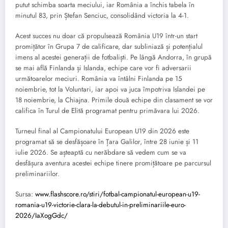
putut schimba soarta meciului, iar România a închis tabela în
minutul 83, prin Ștefan Senciuc, consolidând victoria la 4-1.
Acest succes nu doar că propulsează România U19 într-un start
promițător în Grupa 7 de calificare, dar subliniază și potențialul
imens al acestei generații de fotbaliști. Pe lângă Andorra, în grupă
se mai află Finlanda și Islanda, echipe care vor fi adversarii
următoarelor meciuri. România va întâlni Finlanda pe 15
noiembrie, tot la Voluntari, iar apoi va juca împotriva Islandei pe
18 noiembrie, la Chiajna. Primile două echipe din clasament se vor
califica în Turul de Elită programat pentru primăvara lui 2026.
Turneul final al Campionatului European U19 din 2026 este
programat să se desfășoare în Țara Galilor, între 28 iunie și 11
iulie 2026. Se așteaptă cu nerăbdare să vedem cum se va
desfășura aventura acestei echipe tinere promițătoare pe parcursul
preliminariilor.
Sursa:
www.flashscore.ro/stiri/fotbal-campionatul-european-u19-
romania-u19-victorie-clara-la-debutul-in-preliminariile-euro-
2026/IaXogGdc/