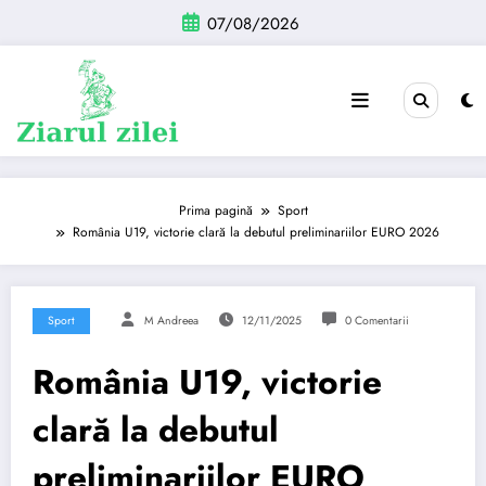
Sari
07/08/2026
la
conținut
Prima pagină
Sport
România U19, victorie clară la debutul preliminariilor EURO 2026
Sport
M Andreea
12/11/2025
0 Comentarii
România U19, victorie
clară la debutul
preliminariilor EURO