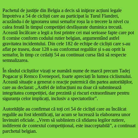
Pachetul de justiție din Belgia a decis să iniţieze acțiuni legale
împotriva a 54 de cicliști care au participat la Turul Flandrei,
acuzându-i de ignorarea unui semafor roșu la o trecere la nivel cu
calea ferată în timpul competiției desfășurate duminica trecută.
Această încălcare a legii a fost printre cei mai serioase fapte care pot
fi comise conform codului rutier belgian, argumentând astfel
gravitatea incidentului. Din cele 182 de echipe de cicliști care s-au
aflat pe traseu, doar 128 s-au conformat regulilor și s-au oprit la
semafor, în timp ce ceilalți 54 au continuat cursa fără să respecte
semnalizarea.
În rândul cicliștilor vizați se numără nume de marcă precum Tadej
Pogacar și Remco Evenepoel, foarte apreciați în lumea ciclismului.
Această situație a generat o reacție puternică din partea autorităților,
care au declarat: „Astfel de infracțiuni nu doar că subminează
integritatea competiției, dar prezintă și riscuri extraordinare pentru
siguranța celor implicați, inclusiv a spectatorilor”.
Autoritățile au confirmat că toți cei 54 de cicliști care au încălcat
regulile au fost identificați, iar acum se lucrează la elaborarea unor
învinuiri oficiale. „Vrem să subliniem că sfidarea legilor rutiere,
indiferent de contextul competițional, este inacceptabilă”, a continuat
parchetul belgian.