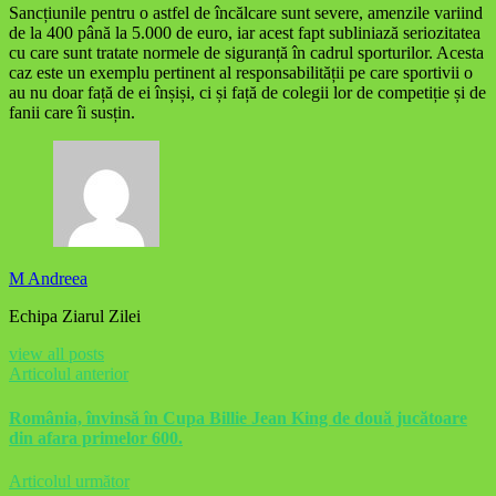
Sancțiunile pentru o astfel de încălcare sunt severe, amenzile variind
de la 400 până la 5.000 de euro, iar acest fapt subliniază seriozitatea
cu care sunt tratate normele de siguranță în cadrul sporturilor. Acesta
caz este un exemplu pertinent al responsabilității pe care sportivii o
au nu doar față de ei înșiși, ci și față de colegii lor de competiție și de
fanii care îi susțin.
M Andreea
Echipa Ziarul Zilei
view all posts
Articolul anterior
România, învinsă în Cupa Billie Jean King de două jucătoare
din afara primelor 600.
Articolul următor