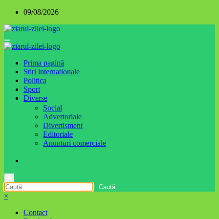
Sari
09/08/2026
la
conținut
Prima pagină
Stiri internationale
Politica
Sport
Diverse
Social
Advertoriale
Divertisment
Editoriale
Anunturi comerciale
×
×
Contact