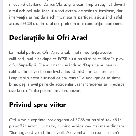
înlocuind căpitanul Darius Olaru, și la scurt timp a reușit să devină
eroul echipei sale. Meciul a fost extrem de strâns și tensionat, dar
intervenția sa rapidă a schimbat soarta partidei, asigurând astfel
accesul FCSB-ului în turul doi preliminar al competiției europene.
Declarațiile lui Ofri Arad
La finalul partidei, Ofri Arad a subliniat importanța acestei
calificări, mai ales după ce FCSB nu a reușit să se califice în play-
off-ul Superligii. El a afirmat cu mândrie: “După ce nu ne-am
calificat în play-off, obiectivul a fost să intrăm în Conference
League și suntem bucuroși că am reușit.” A adăugat că se simte
bine, deși a avut parte de accidentări, iar încrederea sa în echipă
este la cote înalte pentru următorul sezon.
Privind spre viitor
Ofri Arad a exprimat convingerea că FCSB va reuși să revină în
play-off în sezonul următor, numind echipa cea mai mare din țară.
“Sunt sigur că vom fi în play-off. Am venit aici la cea mai bună