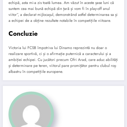
echipă, asta mi-a zis toată lumea. Am văzut în aceste șase luni că
suntem cea mai bună echipă din țară și vom fi în play-off anul
viitor”, a declarat mijlocașul, demonstrând astfel determinarea sa și
a echipei de a obține rezultate notabile în competițiile viitoare.
Concluzie
Victoria lui FCSB împotriva lui Dinamo reprezintă nu doar o
realizare sportivă, ci și o afirmație puternică a caracterului și a
ambiției echipei. Cu jucători precum Ofri Arad, care aduc abilități
și determinare pe teren, viitorul pare promițător pentru clubul roș-
albastru în competițiile europene.