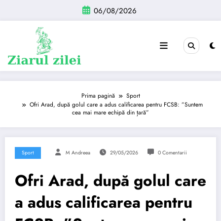
Sari
06/08/2026
la
conținut
Prima pagină
Sport
Ofri Arad, după golul care a adus calificarea pentru FCSB: ”Suntem
cea mai mare echipă din țară”
Sport
M Andreea
29/05/2026
0 Comentarii
Ofri Arad, după golul care
a adus calificarea pentru