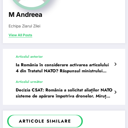
M Andreea
Echipa Ziarul Zilei
View All Posts
Articolul anterior
Ia România în considerare activarea articolului
4 din Tratatul NATO? Răspunsul ministrului
Oana…
Articolul următor
Decizia CSAT: România a solicitat aliaților NATO
sisteme de apărare împotriva dronelor. Miruță:
În caz contrar, din…
ARTICOLE SIMILARE