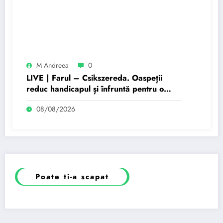
M Andreea
0
LIVE | Farul – Csikszereda. Oaspeții
reduc handicapul și înfruntă pentru o
egalare
08/08/2026
Poate ti-a scapat