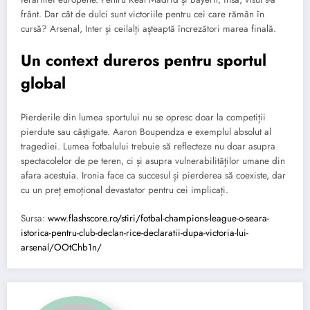
frânt. Dar cât de dulci sunt victoriile pentru cei care rămân în
cursă? Arsenal, Inter și ceilalți așteaptă încrezători marea finală.
Un context dureros pentru sportul
global
Pierderile din lumea sportului nu se opresc doar la competiții
pierdute sau câștigate. Aaron Boupendza e exemplul absolut al
tragediei. Lumea fotbalului trebuie să reflecteze nu doar asupra
spectacolelor de pe teren, ci și asupra vulnerabilităților umane din
afara acestuia. Ironia face ca succesul și pierderea să coexiste, dar
cu un preț emoțional devastator pentru cei implicați.
Sursa:
www.flashscore.ro/stiri/fotbal-champions-league-o-seara-
istorica-pentru-club-declan-rice-declaratii-dupa-victoria-lui-
arsenal/OOtChb1n/