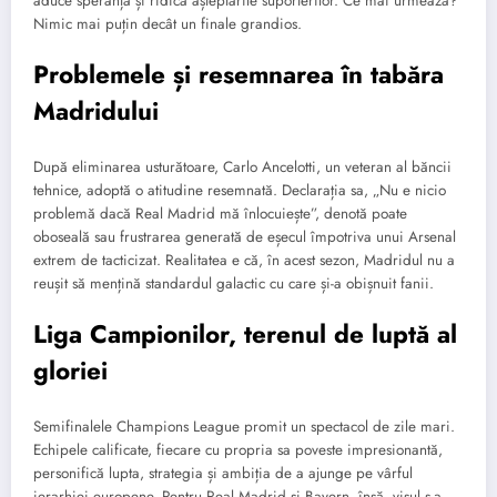
aduce speranță și ridică așteptările suporterilor. Ce mai urmează?
Nimic mai puțin decât un finale grandios.
Problemele și resemnarea în tabăra
Madridului
După eliminarea usturătoare, Carlo Ancelotti, un veteran al băncii
tehnice, adoptă o atitudine resemnată. Declarația sa, „Nu e nicio
problemă dacă Real Madrid mă înlocuiește”, denotă poate
oboseală sau frustrarea generată de eșecul împotriva unui Arsenal
extrem de tacticizat. Realitatea e că, în acest sezon, Madridul nu a
reușit să mențină standardul galactic cu care și-a obișnuit fanii.
Liga Campionilor, terenul de luptă al
gloriei
Semifinalele Champions League promit un spectacol de zile mari.
Echipele calificate, fiecare cu propria sa poveste impresionantă,
personifică lupta, strategia și ambiția de a ajunge pe vârful
ierarhiei europene. Pentru Real Madrid și Bayern, însă, visul s-a