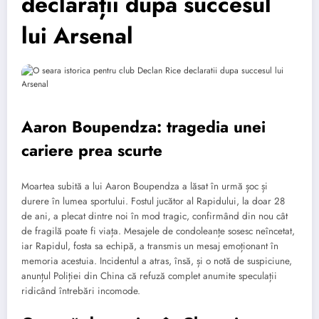
declarații după succesul
lui Arsenal
Aaron Boupendza: tragedia unei
cariere prea scurte
Moartea subită a lui Aaron Boupendza a lăsat în urmă șoc și
durere în lumea sportului. Fostul jucător al Rapidului, la doar 28
de ani, a plecat dintre noi în mod tragic, confirmând din nou cât
de fragilă poate fi viața. Mesajele de condoleanțe sosesc neîncetat,
iar Rapidul, fosta sa echipă, a transmis un mesaj emoționant în
memoria acestuia. Incidentul a atras, însă, și o notă de suspiciune,
anunțul Poliției din China că refuză complet anumite speculații
ridicând întrebări incomode.