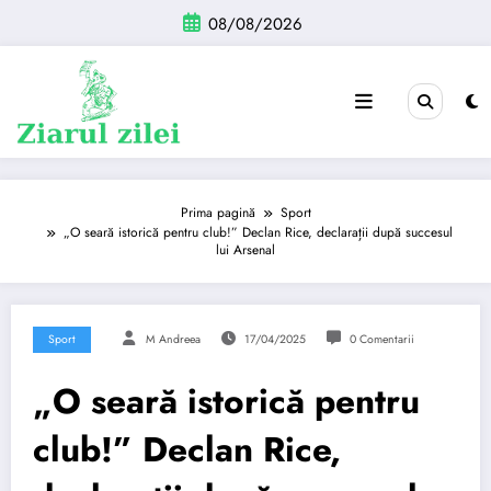
Sari
08/08/2026
la
conținut
Prima pagină
Sport
„O seară istorică pentru club!” Declan Rice, declarații după succesul
lui Arsenal
Sport
M Andreea
17/04/2025
0 Comentarii
„O seară istorică pentru
club!” Declan Rice,