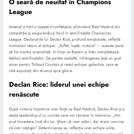
O seară de neuitat în Champions
League
Arsenal a trăit o noapte triumfătoare, eliminând Real Madrid din
competiție și asigurându-și locul în semifinalele Champions
League. Declarațiile lui Declan Rice, profund emoționate, reflectă
momentul istoric al echipei. „Suflet, luptă, victorie” – aceasta pare
să fie mantra arsenalistă, în timp ce Bayern și Inter completează
tabloul semifinalelor. De partea cealaltă, înfrângerea lasă un gust
amar pentru Thibaut Courtois și restul echipei galactice, care se
văd expulzați din drumul spre glorie.
Declan Rice: liderul unei echipe
renăscute
După victoria împotriva unei forțe ca Real Madrid, Declan Rice și-a
etalat leadership-ul cu cuvinte care vor rămâne în memorie: „Am
avut încredere încă din tur. Știam că vom suferi, dar eram convinși
că vom câștiga!” Determinarea sa, reflecția unei echipe unite,