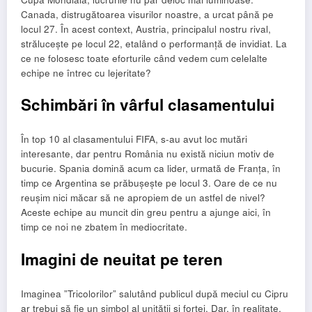
Canada, distrugătoarea visurilor noastre, a urcat până pe
locul 27. În acest context, Austria, principalul nostru rival,
strălucește pe locul 22, etalând o performanță de invidiat. La
ce ne folosesc toate eforturile când vedem cum celelalte
echipe ne întrec cu lejeritate?
Schimbări în vârful clasamentului
În top 10 al clasamentului FIFA, s-au avut loc mutări
interesante, dar pentru România nu există niciun motiv de
bucurie. Spania domină acum ca lider, urmată de Franța, în
timp ce Argentina se prăbușește pe locul 3. Oare de ce nu
reușim nici măcar să ne apropiem de un astfel de nivel?
Aceste echipe au muncit din greu pentru a ajunge aici, în
timp ce noi ne zbatem în mediocritate.
Imagini de neuitat pe teren
Imaginea ”Tricolorilor” salutând publicul după meciul cu Cipru
ar trebui să fie un simbol al unității și forței. Dar, în realitate,