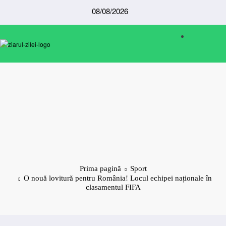
Sari
08/08/2026
la
conținut
Prima pagină
Sport
O nouă lovitură pentru România! Locul echipei naționale în
clasamentul FIFA