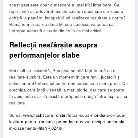
acest gest este doar o mascare a unei frici interioare. Ce
reprezintă cu adevărat aceste saluturi dacă sub ele zace o
echipă la pământ, incapabilă să realizeze rezultatele dorite?
Rămâne întrebarea dacă Mircea Lucescu va putea să
îndrepte această situație din ce în ce mai critică.
Reflecții nesfârșite asupra
performanțelor slabe
Mai mult ca niciodată, România se află față în față cu o
realitate sumbră. Este un moment în care fanii, jucătorii și
selecționerul trebuie să se întrebe serios ce a mers prost. Cu
o echipă care încă visează la mari glorie, dar care se zbate
în abis, este clar că există o prăpastie uriașă între aspirații și
realitate.
Sursa:
www.flashscore.ro/stiri/fotbal-cupa-mondiala-o-noua-
lovitura-pentru-romania-pe-ce-loc-a-cazut-echipa-nationala-
in-clasamentul-fifa/rRj0Z4it/