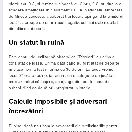
pierdut cu 0-3, și remiza rușinoasă cu Cipru, 2-2, au dus la o
scădere amețitoare în clasamentul FIFA. Naționala, antrenată
de Mircea Lucescu, a coborât trei locuri, ajungând la uimitorul
loc 51, aproape de un miracol negativ, cel mai slab rezultat
din ultimele decenii.
Un statut în ruină
Este destul de umilitor să observi că ”Tricolorii” au atins o
cotă atât de joasă. Ultima dată când au fost atât de departe
în clasament a fost în urmă cu 30 de ani. La acea vreme,
locul 57 era o rușine, iar acum, cu o categorie de jucători
care ar trebui să inspire, se ajunge din nou în zona de
subsol, fiind de două ori înregistrat în istorie.
Calcule imposibile și adversari
încrezători
Ei bine, dacă ne uităm la adversarii din preliminariile pentru
Cupa Mondială, lucrurile nu par deloc mai luminoase.