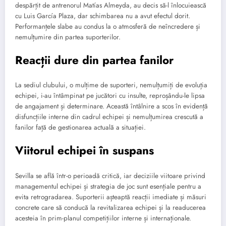
despărțit de antrenorul Matías Almeyda, au decis să-l înlocuiească
cu Luis García Plaza, dar schimbarea nu a avut efectul dorit.
Performanțele slabe au condus la o atmosferă de neîncredere și
nemulțumire din partea suporterilor.
Reacții dure din partea fanilor
La sediul clubului, o mulțime de suporteri, nemulțumiți de evoluția
echipei, i-au întâmpinat pe jucători cu insulte, reproșându-le lipsa
de angajament și determinare. Această întâlnire a scos în evidență
disfuncțiile interne din cadrul echipei și nemulțumirea crescută a
fanilor față de gestionarea actuală a situației.
Viitorul echipei în suspans
Sevilla se află într-o perioadă critică, iar deciziile viitoare privind
managementul echipei și strategia de joc sunt esențiale pentru a
evita retrogradarea. Suporterii așteaptă reacții imediate și măsuri
concrete care să conducă la revitalizarea echipei și la readucerea
acesteia în prim-planul competițiilor interne și internaționale.