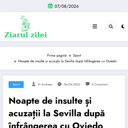
Sari
07/08/2026
la
conținut
Prima pagină
Sport
Noapte de insulte și acuzații la Sevilla după înfrângerea cu Oviedo
Sport
M Andreea
06/04/2026
0 Comentarii
Noapte de insulte și
acuzații la Sevilla după
înfrângerea cu Oviedo