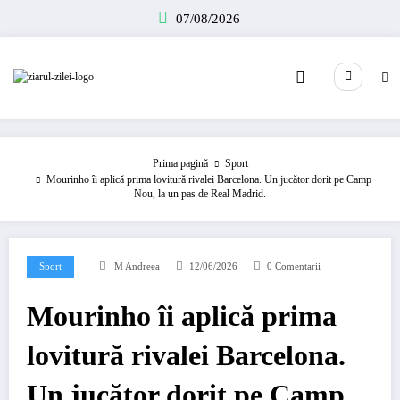
Sari
07/08/2026
la
conținut
Prima pagină
Sport
Mourinho îi aplică prima lovitură rivalei Barcelona. Un jucător dorit pe Camp
Nou, la un pas de Real Madrid.
Sport
M Andreea
12/06/2026
0 Comentarii
Mourinho îi aplică prima
lovitură rivalei Barcelona.
Un jucător dorit pe Camp