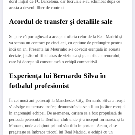
dorit inițial de FC Barcelona, dar lucrurile s-au schimbat după ce
acesta a devenit liber de contract.
Acordul de transfer și detaliile sale
Se pare că portughezul a acceptat oferta celor de la Real Madrid și
va semna un contract pe cinci ani, cu opțiune de prelungire pentru
încă un an. Prezența lui Mourinho s-a dovedit esențială în această
decizie, jucătorul fiind atras de viziunea și planurile antrenorului,
care își dorește să construiască o echipă competitivă.
Experiența lui Bernardo Silva în
fotbalul profesionist
În cei nouă ani petrecuți la Manchester City, Bernardo Silva a reușit
să câștige numeroase trofee, demonstrându-se a fi un jucător esențial
în angrenajul echipei. De asemenea, cariera sa a fost propulsată de
perioada petrecută la Benfica, club unde și-a început formarea, și la
Monaco, unde a obținut primul său titlu important. Acum, el se
pregătește să îmbrace tricoul lui Real Madrid, o echipă cu un