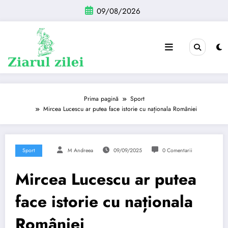
Sari
09/08/2026
la
conținut
Prima pagină
Sport
Mircea Lucescu ar putea face istorie cu naționala României
Sport
M Andreea
09/09/2025
0 Comentarii
Mircea Lucescu ar putea
face istorie cu naționala
României