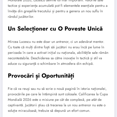
Mondiale 2026, Lucescu devine tot mai important. Valorile sale
tactice și experiența acumulată pot fi elementele esențiale pentru a
învăța din greșelile trecutului și pentru a genera un nou suflu în
rândul jucătorilor.
Un Selecționer cu O Poveste Unică
Mircea Lucescu nu este doar un antrenor, ci un adevărat mentor.
Cu toate că mulți dintre foști săi jucători nu erau încă pe lume în
perioada în care a activat inițial cu naționala, abilitățile sale rămân
necontestabile. Deschiderea sa către inovație în tactică și stil va
aduce cu siguranță o schimbare în atmosfera din echipă.
Provocări și Oportunități
Fie că va reuși sau nu să scrie o nouă pagină în istoria naționalei,
provocările pe care le întâmpină sunt colosale. Calificarea la Cupa
Mondială 2026 este o misiune pe cât de complexă, pe atât de
captivantă. Jucătorii știau că trecerea la un nou antrenor nu este o
soluție miraculoasă; trebuie să depună un efort comun.