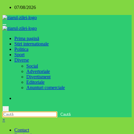
Sari
07/08/2026
la
conținut
Prima pagină
Stiri internationale
Politica
Sport
Diverse
Social
Advertoriale
Divertisment
Editoriale
Anunturi comerciale
×
×
Contact