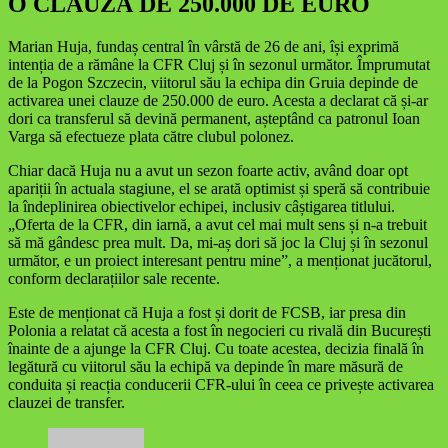
O CLAUZĂ DE 250.000 DE EURO
Marian Huja, fundaș central în vârstă de 26 de ani, își exprimă
intenția de a rămâne la CFR Cluj și în sezonul următor. Împrumutat
de la Pogon Szczecin, viitorul său la echipa din Gruia depinde de
activarea unei clauze de 250.000 de euro. Acesta a declarat că și-ar
dori ca transferul să devină permanent, așteptând ca patronul Ioan
Varga să efectueze plata către clubul polonez.
Chiar dacă Huja nu a avut un sezon foarte activ, având doar opt
apariții în actuala stagiune, el se arată optimist și speră să contribuie
la îndeplinirea obiectivelor echipei, inclusiv câștigarea titlului.
„Oferta de la CFR, din iarnă, a avut cel mai mult sens și n-a trebuit
să mă gândesc prea mult. Da, mi-aș dori să joc la Cluj și în sezonul
următor, e un proiect interesant pentru mine”, a menționat jucătorul,
conform declarațiilor sale recente.
Este de menționat că Huja a fost și dorit de FCSB, iar presa din
Polonia a relatat că acesta a fost în negocieri cu rivală din București
înainte de a ajunge la CFR Cluj. Cu toate acestea, decizia finală în
legătură cu viitorul său la echipă va depinde în mare măsură de
conduita și reacția conducerii CFR-ului în ceea ce privește activarea
clauzei de transfer.