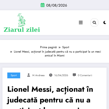
Sari
08/08/2026
la
conținut
Prima pagină
Sport
Lionel Messi, acționat în judecată pentru că nu a participat la un meci
amical în Miami
Sport
M Andreea
16/04/2026
0 Comentarii
Lionel Messi, acționat în
judecată pentru că nu a