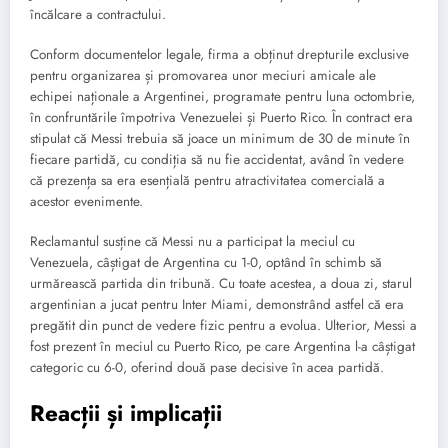
încălcare a contractului.
Conform documentelor legale, firma a obținut drepturile exclusive
pentru organizarea și promovarea unor meciuri amicale ale
echipei naționale a Argentinei, programate pentru luna octombrie,
în confruntările împotriva Venezuelei și Puerto Rico. În contract era
stipulat că Messi trebuia să joace un minimum de 30 de minute în
fiecare partidă, cu condiția să nu fie accidentat, având în vedere
că prezența sa era esențială pentru atractivitatea comercială a
acestor evenimente.
Reclamantul susține că Messi nu a participat la meciul cu
Venezuela, câștigat de Argentina cu 1-0, optând în schimb să
urmărească partida din tribună. Cu toate acestea, a doua zi, starul
argentinian a jucat pentru Inter Miami, demonstrând astfel că era
pregătit din punct de vedere fizic pentru a evolua. Ulterior, Messi a
fost prezent în meciul cu Puerto Rico, pe care Argentina l-a câștigat
categoric cu 6-0, oferind două pase decisive în acea partidă.
Reacții și implicații