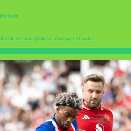
drei Rațiu
ului din Orientul Mijlociu, informează Al Sadd.