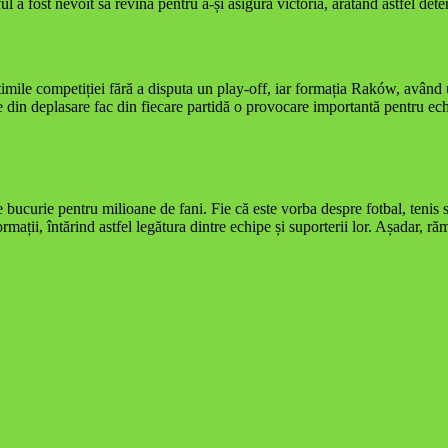
ful a fost nevoit să revină pentru a-și asigura victoria, arătând astfel de
ptimile competiției fără a disputa un play-off, iar formația Raków, având 
 din deplasare fac din fiecare partidă o provocare importantă pentru ech
 bucurie pentru milioane de fani. Fie că este vorba despre fotbal, tenis sau
rmații, întărind astfel legătura dintre echipe și suporterii lor. Așadar, ră