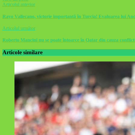
Articolul anterior
Rayo Vallecano, victorie importantă în Turcia! Evaluarea lui An
Articolul următor
Roberto Mancini nu se poate întoarce în Qatar din cauza conflict
Articole similare