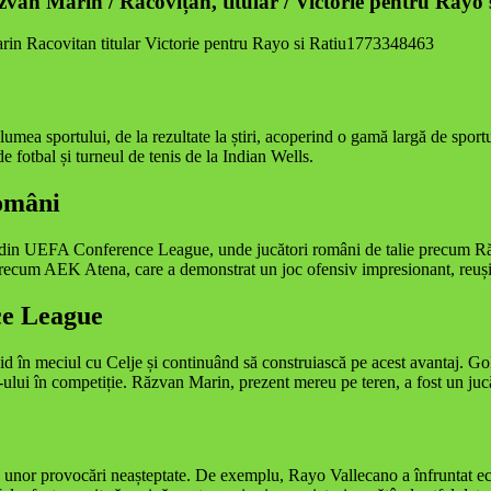
van Marin / Racovițan, titular / Victorie pentru Rayo 
lumea sportului, de la rezultate la știri, acoperind o gamă largă de sport
e fotbal și turneul de tenis de la Indian Wells.
omâni
uta din UEFA Conference League, unde jucători români de talie precum R
 precum AEK Atena, care a demonstrat un joc ofensiv impresionant, reuș
ce League
pid în meciul cu Celje și continuând să construiască pe acest avantaj. 
ului în competiție. Răzvan Marin, prezent mereu pe teren, a fost un jucăt
față unor provocări neașteptate. De exemplu, Rayo Vallecano a înfruntat 