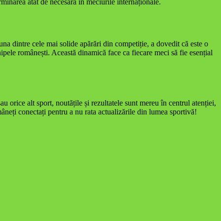
terminarea atât de necesară în meciurile internaționale.
una dintre cele mai solide apărări din competiție, a dovedit că este o
ipele românești. Această dinamică face ca fiecare meci să fie esențial
 orice alt sport, noutățile și rezultatele sunt mereu în centrul atenției,
mâneți conectați pentru a nu rata actualizările din lumea sportivă!