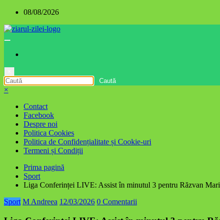
Sari
08/08/2026
la
conținut
×
×
Contact
Facebook
Despre noi
Politica Cookies
Politica de Confidențialitate și Cookie-uri
Termeni și Condiții
Prima pagină
Sport
Liga Conferinței LIVE: Assist în minutul 3 pentru Răzvan Marin 
Sport
M Andreea
12/03/2026
0 Comentarii