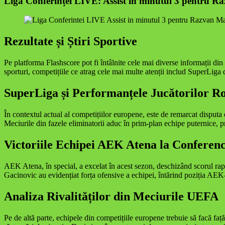
Liga Conferinței LIVE: Assist în minutul 3 pentru Răz
Rezultate și Știri Sportive
Pe platforma Flashscore pot fi întâlnite cele mai diverse informații din 
sporturi, competițiile ce atrag cele mai multe atenții includ SuperLiga d
SuperLiga și Performanțele Jucătorilor R
În contextul actual al competițiilor europene, este de remarcat disp
Meciurile din fazele eliminatorii aduc în prim-plan echipe puternice,
Victoriile Echipei AEK Atena la Conferen
AEK Atena, în special, a excelat în acest sezon, deschizând scorul ra
Gacinovic au evidențiat forța ofensive a echipei, întărind poziția AEK-
Analiza Rivalităților din Meciurile UEFA
Pe de altă parte, echipele din competițiile europene trebuie să facă 