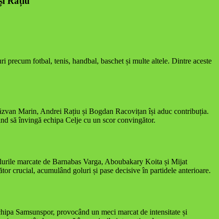
și Rațiu
uri precum fotbal, tenis, handbal, baschet și multe altele. Dintre aceste
ăzvan Marin, Andrei Rațiu și Bogdan Racovițan își aduc contribuția.
ind să învingă echipa Celje cu un scor convingător.
Golurile marcate de Barnabas Varga, Aboubakary Koita și Mijat
or crucial, acumulând goluri și pase decisive în partidele anterioare.
echipa Samsunspor, provocând un meci marcat de intensitate și