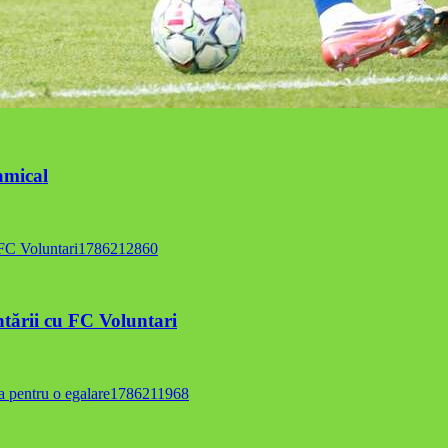
amical
ntării cu FC Voluntari