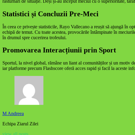
răsturnări de situație. Deși și-au început meciul cu o superioritate, tara
Statistici și Concluzii Pre-Meci
În ceea ce privește statisticile, Rayo Vallecano a reușit să ajungă în o
echipă de temut. Cu toate acestea, provocările întâmpinate în meciurile
în drumul spre cucerirea trofeului.
Promovarea Interacțiunii prin Sport
Sportul, la nivel global, rămâne un liant al comunităților și un motiv de
iar platforme precum Flashscore oferă acces rapid și facil la aceste info
M Andreea
Echipa Ziarul Zilei
view all posts