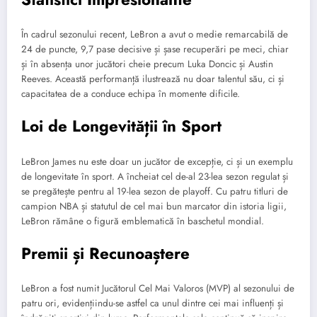
În cadrul sezonului recent, LeBron a avut o medie remarcabilă de
24 de puncte, 9,7 pase decisive și șase recuperări pe meci, chiar
și în absența unor jucători cheie precum Luka Doncic și Austin
Reeves. Această performanță ilustrează nu doar talentul său, ci și
capacitatea de a conduce echipa în momente dificile.
Loi de Longevității în Sport
LeBron James nu este doar un jucător de excepție, ci și un exemplu
de longevitate în sport. A încheiat cel de-al 23-lea sezon regulat și
se pregătește pentru al 19-lea sezon de playoff. Cu patru titluri de
campion NBA și statutul de cel mai bun marcator din istoria ligii,
LeBron rămâne o figură emblematică în baschetul mondial.
Premii și Recunoaștere
LeBron a fost numit Jucătorul Cel Mai Valoros (MVP) al sezonului de
patru ori, evidențiindu-se astfel ca unul dintre cei mai influenți și