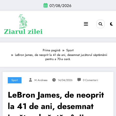
Sari
07/08/2026
la
conținut
Prima pagină
Sport
LeBron James, de neoprit la 41 de ani, desemnat jucătorul săptămânii
pentru a 70-a oară.
Sport
M Andreea
14/04/2026
0 Comentarii
LeBron James, de neoprit
la 41 de ani, desemnat