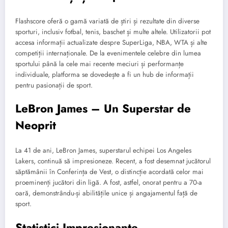
Flashscore oferă o gamă variată de știri și rezultate din diverse
sporturi, inclusiv fotbal, tenis, baschet și multe altele. Utilizatorii pot
accesa informații actualizate despre SuperLiga, NBA, WTA și alte
competiții internaționale. De la evenimentele celebre din lumea
sportului până la cele mai recente meciuri și performanțe
individuale, platforma se dovedește a fi un hub de informații
pentru pasionații de sport.
LeBron James – Un Superstar de
Neoprit
La 41 de ani, LeBron James, superstarul echipei Los Angeles
Lakers, continuă să impresioneze. Recent, a fost desemnat jucătorul
săptămânii în Conferința de Vest, o distincție acordată celor mai
proeminenți jucători din ligă. A fost, astfel, onorat pentru a 70-a
oară, demonstrându-și abilitățile unice și angajamentul față de
sport.
Statistici Impresionante