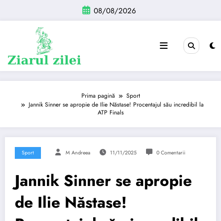
Sari
08/08/2026
la
conținut
Prima pagină
Sport
Jannik Sinner se apropie de Ilie Năstase! Procentajul său incredibil la
ATP Finals
Sport
M Andreea
11/11/2025
0 Comentarii
Jannik Sinner se apropie
de Ilie Năstase!