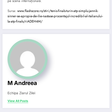
pe scena internațională.
Sursa:
www.flashscore.ro/stiri/tenis-finals-turin-atp-simplu-jannik-
sinner-se-apropie-de-ilie-nastase-procentajul-incredibil-al-italianului-
la-atp-finals/riADEH4M/
M Andreea
Echipa Ziarul Zilei
View All Posts