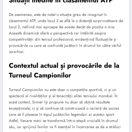
De asemenea, este de notat o situație greu de imaginat în
clasamentul ATP, unde locul 3 se află la o distanță surprinzătoare de
locul 2, nefiind mai aproape de acesta decât de poziția o mie.
Această dinamică oferă o perspectivă rar întâlnită asupra
competitivității din tenisul profesionist, evidențiind fluctuațiile și
provocările cu care se confruntă jucătorii în drumul lor către vârful
ierarhiei.
Contextul actual și provocările de la
Turneul Campionilor
Turneul Campionilor nu este doar o competiție sportivă, ci și un
spectacol al rivalităților și al tenacității elitei tenisului mondial. În
acest context, Sinner își propune nu doar să obțină rezultate
excepționale, ci și să continue să construiască o carieră de succes
care să îl plaseze în topul jucătorilor legendari ai acestui sport.
Astfel, fiecare meci se transformă într-o etapă crucială în drumul
său, iar sprijinul fanilor va fi esențial în încercarea sa de a străluci