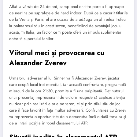
Aflat la vârsta de 24 de ani, campionul en-titre pare a fi aproape
de neatins pe suprafețele de hard indoor. După ce a cucerit titlurile
de la Viena și Paris, el are ocazia de a adăuga un al treilea trofeu
la palmaresul său în acest sezon, beneficiind de avantajul jocului
acasă, în Italia, un factor ce îi poate oferi un impuls suplimentar
datorită suportului fanilor.
Viitorul meci și provocarea cu
Alexander Zverev
Următorul adversar al lui Sinner va fi Alexander Zverev, jucător
care ocupă locul trei mondial, iar această confruntare, programată
miercuri de la ora 21:30, promite a fi una palpitantă. Deținutorul
unui procentaj impresionant de victorii reușește să capteze atenția
nu doar prin realizările sale pe teren, ci și prin stilul său de joc
care îl face favorit în fața multor adversari. Confruntarea cu Zverev
va reprezenta o oportunitate de a demonstra încă o dată forța sa și
de a întări poziția în topul clasamentului ATP.
Situații inedite în clasamentul ATP