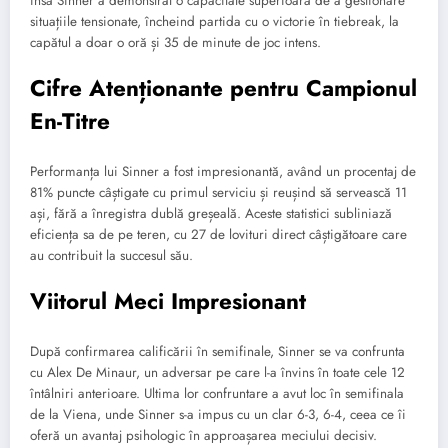
însă Sinner a demonstrat o capacitate superioară de a gestionare
situațiile tensionate, încheind partida cu o victorie în tiebreak, la
capătul a doar o oră și 35 de minute de joc intens.
Cifre Atenționante pentru Campionul
En-Titre
Performanța lui Sinner a fost impresionantă, având un procentaj de
81% puncte câștigate cu primul serviciu și reușind să servească 11
ași, fără a înregistra dublă greșeală. Aceste statistici subliniază
eficiența sa de pe teren, cu 27 de lovituri direct câștigătoare care
au contribuit la succesul său.
Viitorul Meci Impresionant
După confirmarea calificării în semifinale, Sinner se va confrunta
cu Alex De Minaur, un adversar pe care l-a învins în toate cele 12
întâlniri anterioare. Ultima lor confruntare a avut loc în semifinala
de la Viena, unde Sinner s-a impus cu un clar 6-3, 6-4, ceea ce îi
oferă un avantaj psihologic în approașarea meciului decisiv.