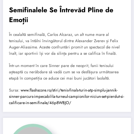
Semifinalele Se Întrevăd Pline de
Emoții
În cealaltă semifinală, Carlos Alcaraz, un alt nume mare al
tenisului, va întâlni învingătorul dintre Alexander Zverev și Felix
Auger-Aliassime. Aceste confruntări promit un spectacol de nivel
înalt, iar sportivii își vor da silința pentru a se califica în finală.
Într-un moment în care Sinner pare de neoprit, fanii tenisului
așteaptă cu nerăbdare să vadă cum se va desfășura următoarea
etapă în competiția ce aduce cei mai buni jucători laolaltă.
Sursa:
www.flashscore.ro/stiri/tenis-finals-turin-atp-simplu-jannik-
sinner-parcurs-impecabil-la-turneul-campionilor-niciun-set-pierdut-si-
calificare-in-semifinale/46p8WBJO/