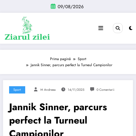
Sari
09/08/2026
la
conținut
Prima pagină
Sport
Jannik Sinner, parcurs perfect la Turneul Campionilor
Sport
M Andreea
14/11/2025
0 Comentarii
Jannik Sinner, parcurs
perfect la Turneul
Campionilor