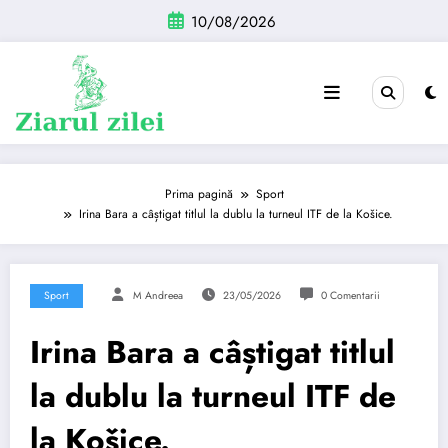
Sari
10/08/2026
la
conținut
Prima pagină
Sport
Irina Bara a câștigat titlul la dublu la turneul ITF de la Košice.
Sport
M Andreea
23/05/2026
0 Comentarii
Irina Bara a câștigat titlul
la dublu la turneul ITF de
la Košice.