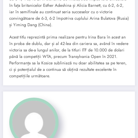
în fața britanicelor Esther Adeshina și Alicia Barnett, cu 6-2, 6-2,
iar în semifinale au continuat seria succeselor cu o victorie
convingătoare de 6-3, 6-2 împotriva cuplului Arina Bulatova (Rusia)
și Yiming Dang (China).
Acest titlu reprezintă prima realizare pentru Irina Bara în acest an
în proba de dublu, dar și al 42-lea din cariera sa, având în vedere
victoria sa de-a lungul anilor, de la titluri ITF de 10.000 de dolari
până la competiții WTA, precum Transylvania Open în 2021.
Performanța sa la Kosice subliniază nu doar abilitatea sa pe teren,
ci și potențialul de a continua să obțină rezultate excelente în
competițiile următoare.