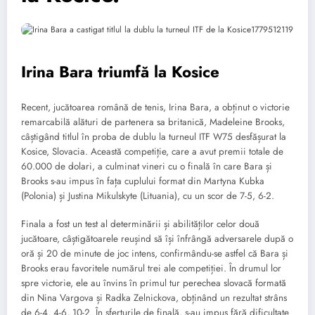
Irina Bara triumfă la Kosice
Recent, jucătoarea română de tenis, Irina Bara, a obținut o victorie
remarcabilă alături de partenera sa britanică, Madeleine Brooks,
câștigând titlul în proba de dublu la turneul ITF W75 desfășurat la
Kosice, Slovacia. Această competiție, care a avut premii totale de
60.000 de dolari, a culminat vineri cu o finală în care Bara și
Brooks s-au impus în fața cuplului format din Martyna Kubka
(Polonia) și Justina Mikulskyte (Lituania), cu un scor de 7-5, 6-2.
Finala a fost un test al determinării și abilităților celor două
jucătoare, câștigătoarele reușind să își înfrângă adversarele după o
oră și 20 de minute de joc intens, confirmându-se astfel că Bara și
Brooks erau favoritele numărul trei ale competiției. În drumul lor
spre victorie, ele au învins în primul tur perechea slovacă formată
din Nina Vargova și Radka Zelnickova, obținând un rezultat strâns
de 6-4, 4-6, 10-2. În sferturile de finală, s-au impus fără dificultate