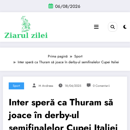
Sari
06/08/2026
la
conținut
Prima pagină
Sport
Inter speră ca Thuram să joace în derby-ul semifinalelor Cupei Italiei
Sport
M Andreea
18/04/2025
0 Comentarii
Inter speră ca Thuram să
joace în derby-ul
semifinalelor Cupei Italiei