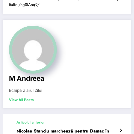
italiei/ngSiAnq9/
M Andreea
Echipa Ziarul Zilei
View All Posts
Articolul anterior
Nicolae Stanciu marchează pentru Damac în