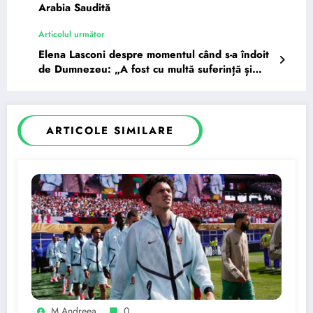
Arabia Saudită
Articolul următor
Elena Lasconi despre momentul când s-a îndoit
de Dumnezeu: „A fost cu multă suferință și
eram tânără”
ARTICOLE SIMILARE
M Andreea
0