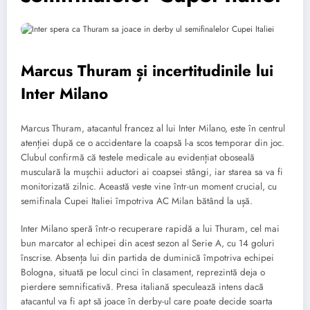
Marcus Thuram și incertitudinile lui
Inter Milano
Marcus Thuram, atacantul francez al lui Inter Milano, este în centrul
atenției după ce o accidentare la coapsă l-a scos temporar din joc.
Clubul confirmă că testele medicale au evidențiat oboseală
musculară la mușchii aductori ai coapsei stângi, iar starea sa va fi
monitorizată zilnic. Această veste vine într-un moment crucial, cu
semifinala Cupei Italiei împotriva AC Milan bătând la ușă.
Inter Milano speră într-o recuperare rapidă a lui Thuram, cel mai
bun marcator al echipei din acest sezon al Serie A, cu 14 goluri
înscrise. Absența lui din partida de duminică împotriva echipei
Bologna, situată pe locul cinci în clasament, reprezintă deja o
pierdere semnificativă. Presa italiană speculează intens dacă
atacantul va fi apt să joace în derby-ul care poate decide soarta