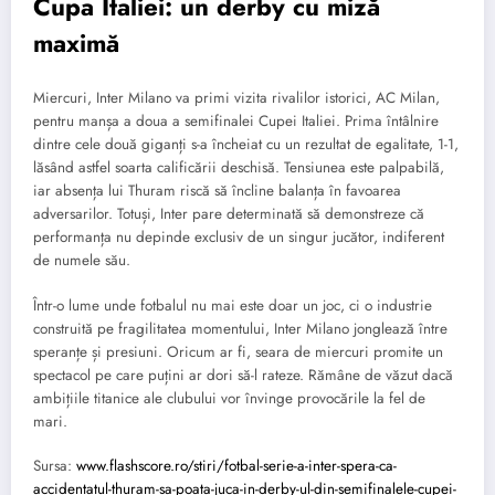
Cupa Italiei: un derby cu miză
maximă
Miercuri, Inter Milano va primi vizita rivalilor istorici, AC Milan,
pentru manșa a doua a semifinalei Cupei Italiei. Prima întâlnire
dintre cele două giganți s-a încheiat cu un rezultat de egalitate, 1-1,
lăsând astfel soarta calificării deschisă. Tensiunea este palpabilă,
iar absența lui Thuram riscă să încline balanța în favoarea
adversarilor. Totuși, Inter pare determinată să demonstreze că
performanța nu depinde exclusiv de un singur jucător, indiferent
de numele său.
Într-o lume unde fotbalul nu mai este doar un joc, ci o industrie
construită pe fragilitatea momentului, Inter Milano jonglează între
speranțe și presiuni. Oricum ar fi, seara de miercuri promite un
spectacol pe care puțini ar dori să-l rateze. Rămâne de văzut dacă
ambițiile titanice ale clubului vor învinge provocările la fel de
mari.
Sursa:
www.flashscore.ro/stiri/fotbal-serie-a-inter-spera-ca-
accidentatul-thuram-sa-poata-juca-in-derby-ul-din-semifinalele-cupei-