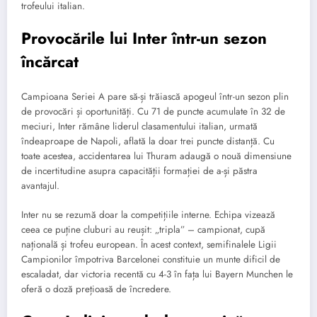
trofeului italian.
Provocările lui Inter într-un sezon
încărcat
Campioana Seriei A pare să-și trăiască apogeul într-un sezon plin
de provocări și oportunități. Cu 71 de puncte acumulate în 32 de
meciuri, Inter rămâne liderul clasamentului italian, urmată
îndeaproape de Napoli, aflată la doar trei puncte distanță. Cu
toate acestea, accidentarea lui Thuram adaugă o nouă dimensiune
de incertitudine asupra capacității formației de a-și păstra
avantajul.
Inter nu se rezumă doar la competițiile interne. Echipa vizează
ceea ce puține cluburi au reușit: „tripla” – campionat, cupă
națională și trofeu european. În acest context, semifinalele Ligii
Campionilor împotriva Barcelonei constituie un munte dificil de
escaladat, dar victoria recentă cu 4-3 în fața lui Bayern Munchen le
oferă o doză prețioasă de încredere.