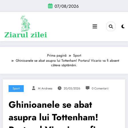
Sari
07/08/2026
la
conținut
Prima pagină
Sport
Ghinioanele se abat asupra lui Tottenham! Portarul Vicario va fi absent
câteva săptămâni.
Sport
M Andreea
20/03/2026
0 Comentarii
Ghinioanele se abat
asupra lui Tottenham!