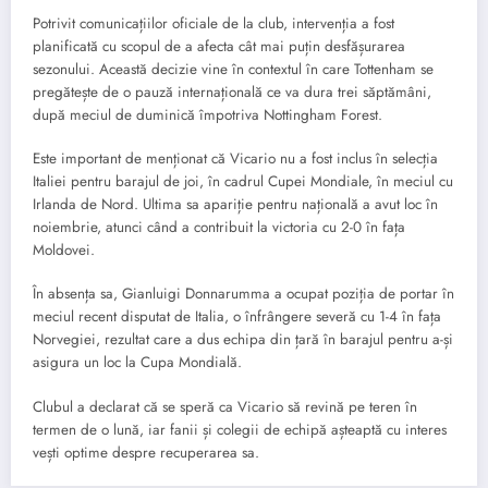
Potrivit comunicațiilor oficiale de la club, intervenția a fost
planificată cu scopul de a afecta cât mai puțin desfășurarea
sezonului. Această decizie vine în contextul în care Tottenham se
pregătește de o pauză internațională ce va dura trei săptămâni,
după meciul de duminică împotriva Nottingham Forest.
Este important de menționat că Vicario nu a fost inclus în selecția
Italiei pentru barajul de joi, în cadrul Cupei Mondiale, în meciul cu
Irlanda de Nord. Ultima sa apariție pentru națională a avut loc în
noiembrie, atunci când a contribuit la victoria cu 2-0 în fața
Moldovei.
În absența sa, Gianluigi Donnarumma a ocupat poziția de portar în
meciul recent disputat de Italia, o înfrângere severă cu 1-4 în fața
Norvegiei, rezultat care a dus echipa din țară în barajul pentru a-și
asigura un loc la Cupa Mondială.
Clubul a declarat că se speră ca Vicario să revină pe teren în
termen de o lună, iar fanii și colegii de echipă așteaptă cu interes
vești optime despre recuperarea sa.