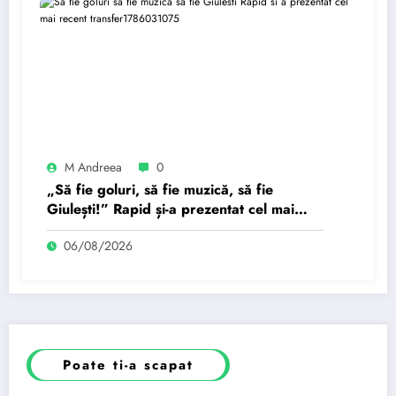
M Andreea
0
„Să fie goluri, să fie muzică, să fie
Giulești!” Rapid și-a prezentat cel mai
recent transfer.
06/08/2026
Poate ti-a scapat