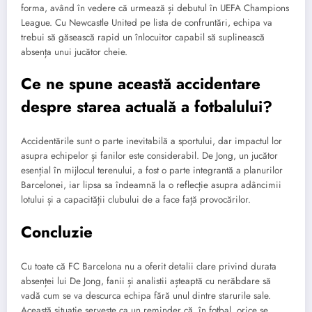
forma, având în vedere că urmează și debutul în UEFA Champions
League. Cu Newcastle United pe lista de confruntări, echipa va
trebui să găsească rapid un înlocuitor capabil să suplinească
absența unui jucător cheie.
Ce ne spune această accidentare
despre starea actuală a fotbalului?
Accidentările sunt o parte inevitabilă a sportului, dar impactul lor
asupra echipelor și fanilor este considerabil. De Jong, un jucător
esențial în mijlocul terenului, a fost o parte integrantă a planurilor
Barcelonei, iar lipsa sa îndeamnă la o reflecție asupra adâncimii
lotului și a capacității clubului de a face față provocărilor.
Concluzie
Cu toate că FC Barcelona nu a oferit detalii clare privind durata
absenței lui De Jong, fanii și analistii așteaptă cu nerăbdare să
vadă cum se va descurca echipa fără unul dintre starurile sale.
Această situație servește ca un reminder că, în fotbal, orice se