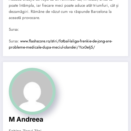
poate întâmpla, iar fiecare meci poate aduce atât triumfuri, cât și
dezamăgiri. Rămâne de văzut cum va răspunde Barcelona la
această provocare.
Sursa:
Sursa:
www.flashscore.ro/stiri/fotbal-laliga-frenkie-de-jong-are-
probleme-medicale-dupa-meciul-olandei/Ycx0eIj5/
M Andreea