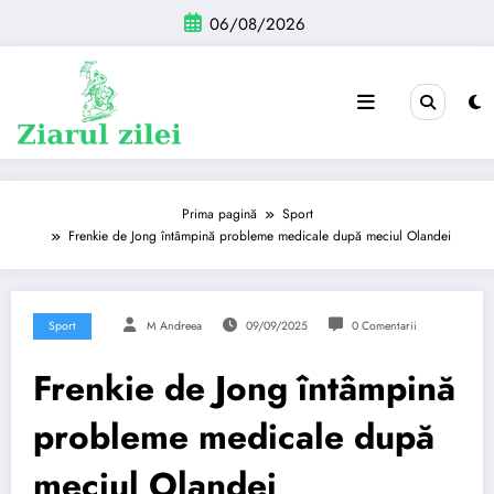
Sari
06/08/2026
la
conținut
Prima pagină
Sport
Frenkie de Jong întâmpină probleme medicale după meciul Olandei
Sport
M Andreea
09/09/2025
0 Comentarii
Frenkie de Jong întâmpină
probleme medicale după
meciul Olandei