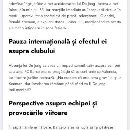
adevărat îngrijorător a fost accidentarea lui De Jong. Acesta a fost
înlocuit în minutul 83, iar reacțiile imediate au început să circule în
mediul sportiv. Într-o conferință de presă, selecționerul Olandei,
Ronald Koeman, a explicat starea jucătorului, menționând că acesta
a simțit o întindere în zona fesieră.
Pauza internațională și efectul ei
asupra clubului
Absența lui De Jong va avea un impact semnificativ asupra echipei
catalane. FC Barcelona se pregătește să se confrunte cu Valencia,
iar fiecare jucător contează. „Nu credem că este ceva grav,” a spus
Koeman, dar întrebarea rămâne: până când va fi De Jong
indisponibil?
Perspective asupra echipei și
provocările viitoare
În săptămânile următoare, Barcelona se va lupta să își păstreze