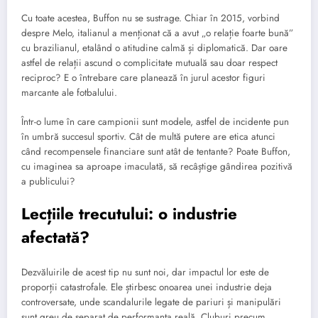
Cu toate acestea, Buffon nu se sustrage. Chiar în 2015, vorbind
despre Melo, italianul a menționat că a avut „o relație foarte bună”
cu brazilianul, etalând o atitudine calmă și diplomatică. Dar oare
astfel de relații ascund o complicitate mutuală sau doar respect
reciproc? E o întrebare care planează în jurul acestor figuri
marcante ale fotbalului.
Într-o lume în care campionii sunt modele, astfel de incidente pun
în umbră succesul sportiv. Cât de multă putere are etica atunci
când recompensele financiare sunt atât de tentante? Poate Buffon,
cu imaginea sa aproape imaculată, să recâștige gândirea pozitivă
a publicului?
Lecțiile trecutului: o industrie
afectată?
Dezvăluirile de acest tip nu sunt noi, dar impactul lor este de
proporții catastrofale. Ele știrbesc onoarea unei industrie deja
controversate, unde scandalurile legate de pariuri și manipulări
sunt greu de separat de performanța reală. Cluburi precum