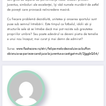
Juventus, simboluri ale excelenței, își văd numele murdărit de astfel
de povești care provoacă neîncredere masivă.
Cu fiecare problemă dezvăluită, unitatea și onoarea sportului sunt
puse sub semnul întrebării. Este timpul ca fotbalul, idolii săi și
structurile sale să se întrebe dacă mai pot rezista sub greutatea
propriilor umbre? Sau poate adevărul va deveni piatra de temelie
a unui nou început, mai curat și mai demn de admirat?
Sursa:
www.flashscore.ro/stiri/felipe-melo-dezvaluie-ca-buffon-
obisnuia-sa-parieze-cand-juca-la-juventus-a-castigat-mult/2JggbQ54/