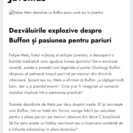
Dezvăluirile explozive despre
Buffon și pasiunea pentru pariuri
Felipe Melo, fostul mijlocaș al echipei Juventus, a descoperit o
bombă mediatică care zguduie lumea sportului! Într-o emisiune
recentă, acesta a povestit cum legendarul portar Gianluigi Buffon
obișnuia să petreacă timpul pariind pe meciuri din diviziile
inferioare. Șocant sau nu, Melo a afirmat că Buffon „a câștigat mulți
bani, dar a și pierdut enorm”. Cine și-ar fi imaginat un campion
mondial implicat într-o asemenea practică?
Scenele dezvăluite de Melo par de-a dreptul ireale. El își amintește
cum Buffon, într-un hotel din Torino, naviga febril pe calculator
pentru a plasa pariuri pe meciuri obscure din Serie C braziliană.
Să fie oare acesta un hobby nevinovat sau o încercare constantă de
a înfrunta adrenalina în afara terenului?