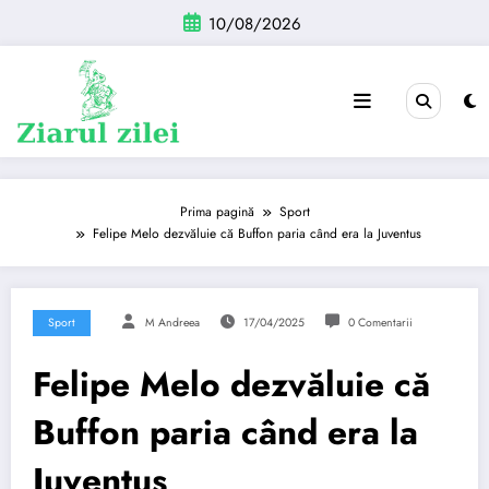
Sari
10/08/2026
la
conținut
Prima pagină
Sport
Felipe Melo dezvăluie că Buffon paria când era la Juventus
Sport
M Andreea
17/04/2025
0 Comentarii
Felipe Melo dezvăluie că
Buffon paria când era la
Juventus