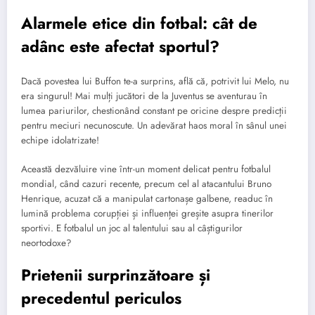
Alarmele etice din fotbal: cât de
adânc este afectat sportul?
Dacă povestea lui Buffon te-a surprins, află că, potrivit lui Melo, nu
era singurul! Mai mulți jucători de la Juventus se aventurau în
lumea pariurilor, chestionând constant pe oricine despre predicții
pentru meciuri necunoscute. Un adevărat haos moral în sânul unei
echipe idolatrizate!
Această dezvăluire vine într-un moment delicat pentru fotbalul
mondial, când cazuri recente, precum cel al atacantului Bruno
Henrique, acuzat că a manipulat cartonașe galbene, readuc în
lumină problema corupției și influenței greșite asupra tinerilor
sportivi. E fotbalul un joc al talentului sau al câștigurilor
neortodoxe?
Prietenii surprinzătoare și
precedentul periculos