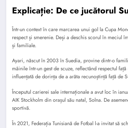
Explicație: De ce jucătorul S
Într-un context în care marcarea unui gol la Cupa Mond
respect și smerenie. Deși a deschis scorul în meciul îm
și familiale.
Ayari, născut în 2003 în Suedia, provine dintr-o famil
mâinile într-un gest de scuze, reflectând respectul faț
influențată de dorința de a arăta recunoștință față de Su
Începutul carierei sale internaționale a avut loc în ia
AIK Stockholm din orașul său natal, Solna. De asemenea
sportivă.
În 2021, Federația Tunisiană de Fotbal l-a invitat să s