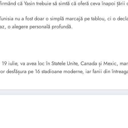
firmând că Yasin trebuie să simtă că oferă ceva înapoi țării ca
isia nu a fost doar o simplă marcajă pe tablou, ci o declarar
 caz, o alegere personală profundă.
19 iulie, va avea loc în Statele Unite, Canada și Mexic, mar
or desfășura pe 16 stadioane moderne, iar fanii din întreaga