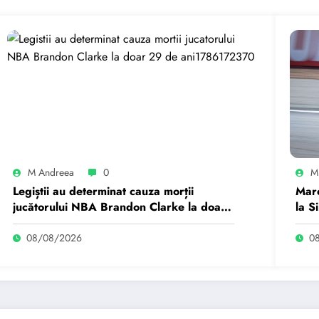
M Andreea
0
M
Legiștii au determinat cauza morții
Marc
jucătorului NBA Brandon Clarke la doar
la S
29 de ani
08/08/2026
0