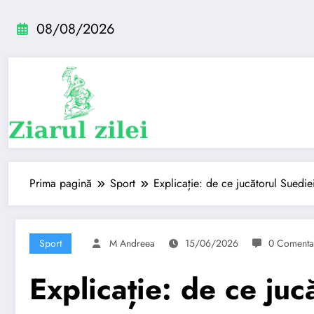
Sari
la
08/08/2026
conținut
Prima pagină
Sport
Explicație: de ce jucătorul Suedie
Sport
M Andreea
15/06/2026
0 Comentar
Explicație: de ce juc