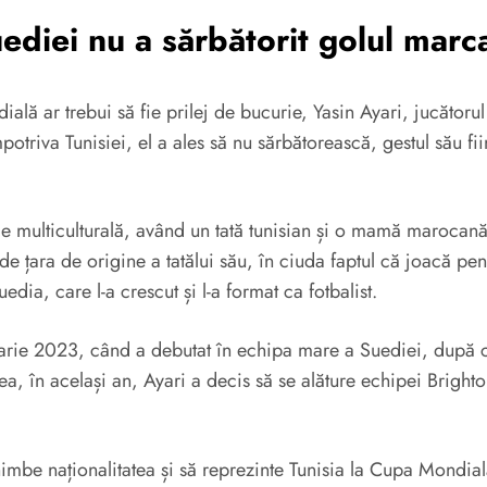
uediei nu a sărbătorit golul marc
ială ar trebui să fie prilej de bucurie, Yasin Ayari, jucăto
potriva Tunisiei, el a ales să nu sărbătorească, gestul său fi
ie multiculturală, având un tată tunisian și o mamă marocană
ă de țara de origine a tatălui său, în ciuda faptul că joacă p
edia, care l-a crescut și l-a format ca fotbalist.
nuarie 2023, când a debutat în echipa mare a Suediei, după ce
, în același an, Ayari a decis să se alăture echipei Brighto
chimbe naționalitatea și să reprezinte Tunisia la Cupa Mondia