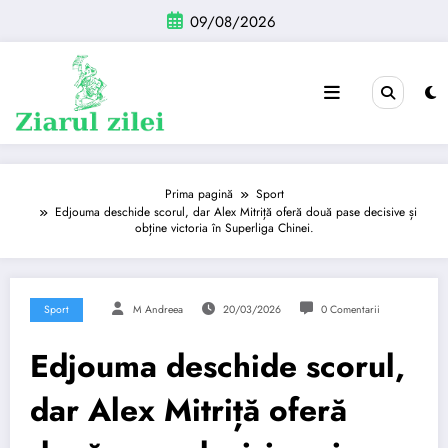
Sari
09/08/2026
la
conținut
Prima pagină
Sport
Edjouma deschide scorul, dar Alex Mitriță oferă două pase decisive și
obține victoria în Superliga Chinei.
Sport
M Andreea
20/03/2026
0 Comentarii
Edjouma deschide scorul,
dar Alex Mitriță oferă