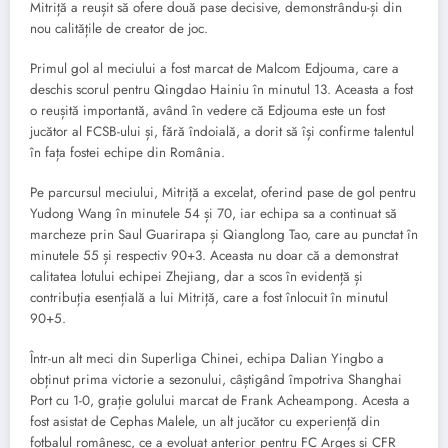
Mitriță a reușit să ofere două pase decisive, demonstrându-și din
nou calitățile de creator de joc.
Primul gol al meciului a fost marcat de Malcom Edjouma, care a
deschis scorul pentru Qingdao Hainiu în minutul 13. Aceasta a fost
o reușită importantă, având în vedere că Edjouma este un fost
jucător al FCSB-ului și, fără îndoială, a dorit să își confirme talentul
în fața fostei echipe din România.
Pe parcursul meciului, Mitriță a excelat, oferind pase de gol pentru
Yudong Wang în minutele 54 și 70, iar echipa sa a continuat să
marcheze prin Saul Guarirapa și Qianglong Tao, care au punctat în
minutele 55 și respectiv 90+3. Aceasta nu doar că a demonstrat
calitatea lotului echipei Zhejiang, dar a scos în evidență și
contribuția esențială a lui Mitriță, care a fost înlocuit în minutul
90+5.
Într-un alt meci din Superliga Chinei, echipa Dalian Yingbo a
obținut prima victorie a sezonului, câștigând împotriva Shanghai
Port cu 1-0, grație golului marcat de Frank Acheampong. Acesta a
fost asistat de Cephas Malele, un alt jucător cu experiență din
fotbalul românesc, ce a evoluat anterior pentru FC Argeș și CFR