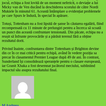
jocul, echipa a fost lovită de un moment nefericit, o deviație a lui
Micky van de Ven ducând la deschiderea scorului de către Nordi
Mukiele în minutul 61. Această întâmplare a evidențiat problemele
pe care Spurs le îndură, în special în apărare.
Totuși, Tottenham nu a fost lipsită de șanse în căutarea egalării, fiind
recompensată cu 11 minute de prelungiri pentru a încerca să scoată
un punct din această confruntare tensionată. Din păcate, echipa nu a
reușit să înfrunte provocările și a părăsit terenul fără a obține
rezultatul dorit.
Privind înainte, confruntarea dintre Tottenham și Brighton devine
din ce în ce mai critică pentru echipă, având în vedere poziția sa
precar în clasamentul Premier League după 49 de ani. În contrast,
Sunderland își consolidează speranțele pentru o clasare europeană,
iar Granit Xhaka a fost desemnat jucătorul meciului, subliniind
impactul său asupra rezultatului final.
M Andreea