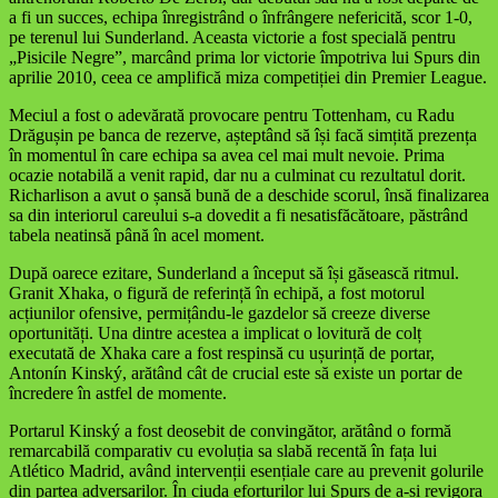
a fi un succes, echipa înregistrând o înfrângere nefericită, scor 1-0,
pe terenul lui Sunderland. Aceasta victorie a fost specială pentru
„Pisicile Negre”, marcând prima lor victorie împotriva lui Spurs din
aprilie 2010, ceea ce amplifică miza competiției din Premier League.
Meciul a fost o adevărată provocare pentru Tottenham, cu Radu
Drăgușin pe banca de rezerve, așteptând să își facă simțită prezența
în momentul în care echipa sa avea cel mai mult nevoie. Prima
ocazie notabilă a venit rapid, dar nu a culminat cu rezultatul dorit.
Richarlison a avut o șansă bună de a deschide scorul, însă finalizarea
sa din interiorul careului s-a dovedit a fi nesatisfăcătoare, păstrând
tabela neatinsă până în acel moment.
După oarece ezitare, Sunderland a început să își găsească ritmul.
Granit Xhaka, o figură de referință în echipă, a fost motorul
acțiunilor ofensive, permițându-le gazdelor să creeze diverse
oportunități. Una dintre acestea a implicat o lovitură de colț
executată de Xhaka care a fost respinsă cu ușurință de portar,
Antonín Kinský, arătând cât de crucial este să existe un portar de
încredere în astfel de momente.
Portarul Kinský a fost deosebit de convingător, arătând o formă
remarcabilă comparativ cu evoluția sa slabă recentă în fața lui
Atlético Madrid, având intervenții esențiale care au prevenit golurile
din partea adversarilor. În ciuda eforturilor lui Spurs de a-și revigora