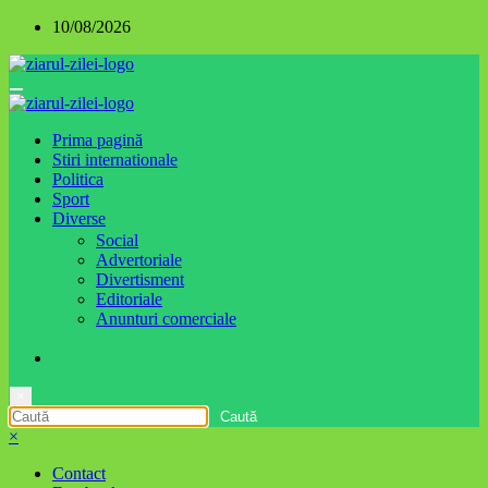
Sari
10/08/2026
la
conținut
Prima pagină
Stiri internationale
Politica
Sport
Diverse
Social
Advertoriale
Divertisment
Editoriale
Anunturi comerciale
×
×
Contact