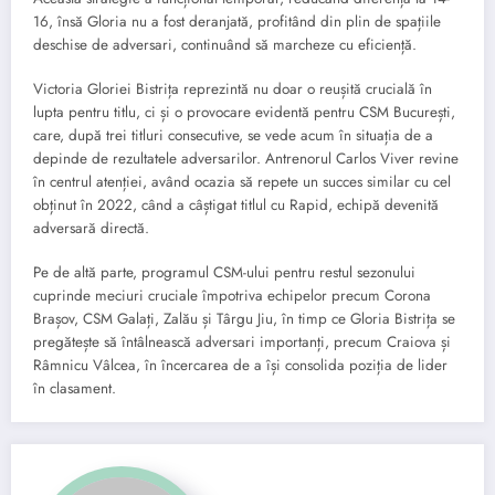
16, însă Gloria nu a fost deranjată, profitând din plin de spațiile
deschise de adversari, continuând să marcheze cu eficiență.
Victoria Gloriei Bistrița reprezintă nu doar o reușită crucială în
lupta pentru titlu, ci și o provocare evidentă pentru CSM București,
care, după trei titluri consecutive, se vede acum în situația de a
depinde de rezultatele adversarilor. Antrenorul Carlos Viver revine
în centrul atenției, având ocazia să repete un succes similar cu cel
obținut în 2022, când a câștigat titlul cu Rapid, echipă devenită
adversară directă.
Pe de altă parte, programul CSM-ului pentru restul sezonului
cuprinde meciuri cruciale împotriva echipelor precum Corona
Brașov, CSM Galați, Zalău și Târgu Jiu, în timp ce Gloria Bistrița se
pregătește să întâlnească adversari importanți, precum Craiova și
Râmnicu Vâlcea, în încercarea de a își consolida poziția de lider
în clasament.