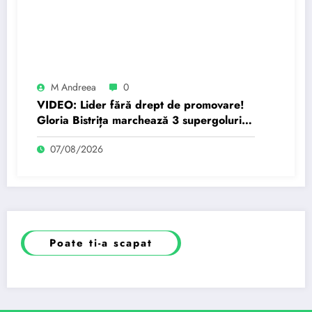
M Andreea
0
VIDEO: Lider fără drept de promovare!
Gloria Bistrița marchează 3 supergoluri în
poarta Unirii Slobozia
07/08/2026
Poate ti-a scapat