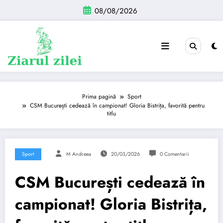
Sari
08/08/2026
la
conținut
Prima pagină
Sport
CSM București cedează în campionat! Gloria Bistrița, favorită pentru
titlu
Sport
M Andreea
20/03/2026
0 Comentarii
CSM București cedează în
campionat! Gloria Bistrița,