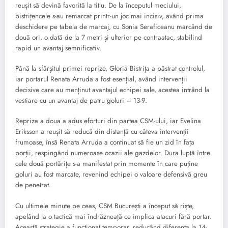
reușit să devină favorită la titlu. De la începutul meciului,
bistrițencele s-au remarcat printr-un joc mai incisiv, având prima
deschidere pe tabela de marcaj, cu Sonia Seraficeanu marcând de
două ori, o dată de la 7 metri și ulterior pe contraatac, stabilind
rapid un avantaj semnificativ.
Până la sfârșitul primei reprize, Gloria Bistrița a păstrat controlul,
iar portarul Renata Arruda a fost esențial, având intervenții
decisive care au menținut avantajul echipei sale, acestea intrând la
vestiare cu un avantaj de patru goluri – 13-9.
Repriza a doua a adus eforturi din partea CSM-ului, iar Evelina
Eriksson a reușit să reducă din distanță cu câteva intervenții
frumoase, însă Renata Arruda a continuat să fie un zid în fața
porții, respingând numeroase ocazii ale gazdelor. Dura luptă între
cele două portărițe s-a manifestat prin momente în care puține
goluri au fost marcate, revenind echipei o valoare defensivă greu
de penetrat.
Cu ultimele minute pe ceas, CSM București a început să riște,
apelând la o tactică mai îndrăzneață ce implica atacuri fără portar.
Această strategie a funcționat temporar, reducând diferența la 14-