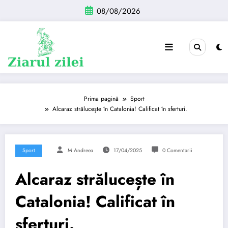
Sari
08/08/2026
la
conținut
Prima pagină
Sport
Alcaraz strălucește în Catalonia! Calificat în sferturi.
Sport
M Andreea
17/04/2025
0 Comentarii
Alcaraz strălucește în
Catalonia! Calificat în
sferturi.