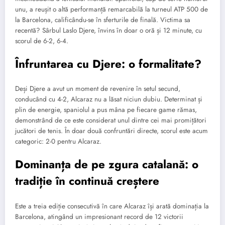
unu, a reușit o altă performanță remarcabilă la turneul ATP 500 de
la Barcelona, calificându-se în sferturile de finală. Victima sa
recentă? Sârbul Laslo Djere, învins în doar o oră și 12 minute, cu
scorul de 6-2, 6-4.
Înfruntarea cu Djere: o formalitate?
Deși Djere a avut un moment de revenire în setul secund,
conducând cu 4-2, Alcaraz nu a lăsat niciun dubiu. Determinat și
plin de energie, spaniolul a pus mâna pe fiecare game rămas,
demonstrând de ce este considerat unul dintre cei mai promițători
jucători de tenis. În doar două confruntări directe, scorul este acum
categoric: 2-0 pentru Alcaraz.
Dominanța de pe zgura catalană: o
tradiție în continuă creștere
Este a treia ediție consecutivă în care Alcaraz își arată dominația la
Barcelona, atingând un impresionant record de 12 victorii