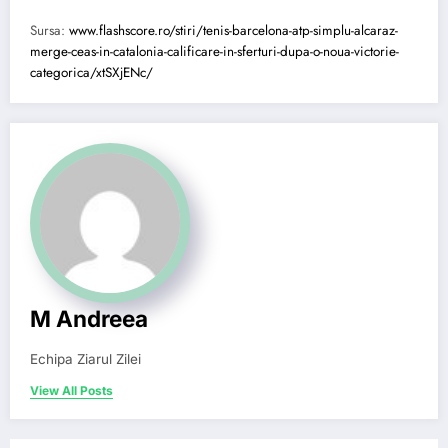
Sursa:
www.flashscore.ro/stiri/tenis-barcelona-atp-simplu-alcaraz-
merge-ceas-in-catalonia-calificare-in-sferturi-dupa-o-noua-victorie-
categorica/xtSXjENc/
M Andreea
Echipa Ziarul Zilei
View All Posts