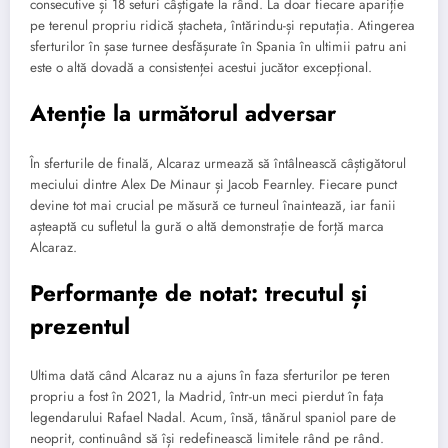
consecutive și 18 seturi câștigate la rând. La doar fiecare apariție
pe terenul propriu ridică ștacheta, întărindu-și reputația. Atingerea
sferturilor în șase turnee desfășurate în Spania în ultimii patru ani
este o altă dovadă a consistenței acestui jucător excepțional.
Atenție la următorul adversar
În sferturile de finală, Alcaraz urmează să întâlnească câștigătorul
meciului dintre Alex De Minaur și Jacob Fearnley. Fiecare punct
devine tot mai crucial pe măsură ce turneul înaintează, iar fanii
așteaptă cu sufletul la gură o altă demonstrație de forță marca
Alcaraz.
Performanțe de notat: trecutul și
prezentul
Ultima dată când Alcaraz nu a ajuns în faza sferturilor pe teren
propriu a fost în 2021, la Madrid, într-un meci pierdut în fața
legendarului Rafael Nadal. Acum, însă, tânărul spaniol pare de
neoprit, continuând să își redefinească limitele rând pe rând.