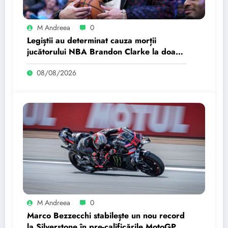
M Andreea
0
Legiștii au determinat cauza morții
jucătorului NBA Brandon Clarke la doar
29 de ani
08/08/2026
M Andreea
0
Marco Bezzecchi stabilește un nou record
la Silverstone în pre-calificările MotoGP.