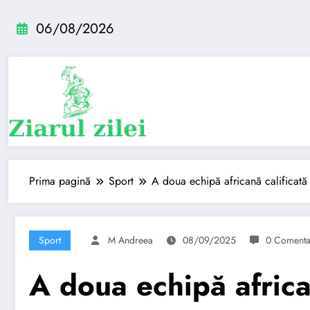
Sari
la
06/08/2026
conținut
Prima pagină
Sport
A doua echipă africană calificat
Sport
M Andreea
08/09/2025
0 Comenta
A doua echipă africa