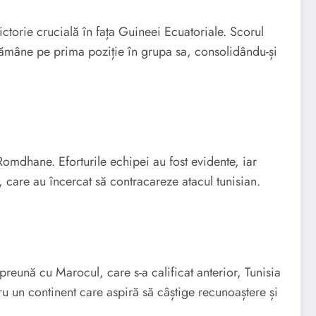
torie crucială în fața Guineei Ecuatoriale. Scorul
 rămâne pe prima poziție în grupa sa, consolidându-și
Romdhane. Eforturile echipei au fost evidente, iar
, care au încercat să contracareze atacul tunisian.
preună cu Marocul, care s-a calificat anterior, Tunisia
u un continent care aspiră să câștige recunoaștere și