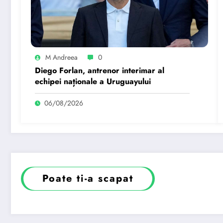
M Andreea
0
Diego Forlan, antrenor interimar al
echipei naționale a Uruguayului
06/08/2026
Poate ti-a scapat