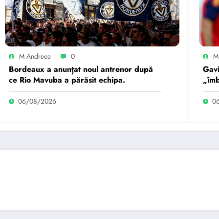
M Andreea
0
M
Bordeaux a anunțat noul antrenor după
Gavi
ce Rio Mavuba a părăsit echipa.
„îmb
cole
06/08/2026
0