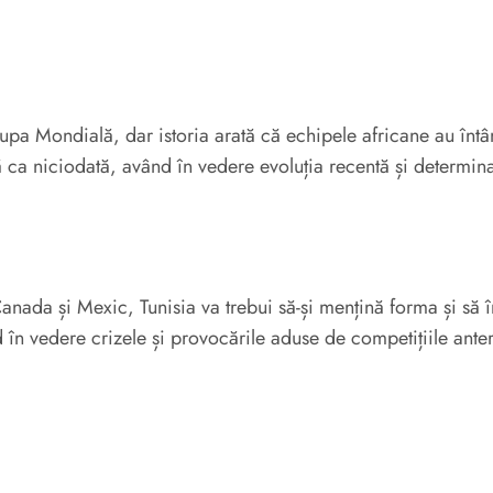
 Cupa Mondială, dar istoria arată că echipele africane au întâ
 ca niciodată, având în vedere evoluția recentă și determina
Canada și Mexic, Tunisia va trebui să-și mențină forma și să
d în vedere crizele și provocările aduse de competițiile ante