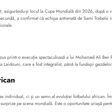
t, asigurându-și locul la Cupa Mondială din 2026, după o vic
a secundă, a confirmat că echipa antrenată de Sami Trabelsi
ționale.
impus printr-o execuție spectaculoasă a lui Mohamed Ali Ben 
a Laidouni, care a fost integralist, până la fundașii gazdelor
rican
individual, ci și un semn al evoluției fotbalului african. Îm
surprize pe scena mondială. Este o oportunitate uriașă pentr