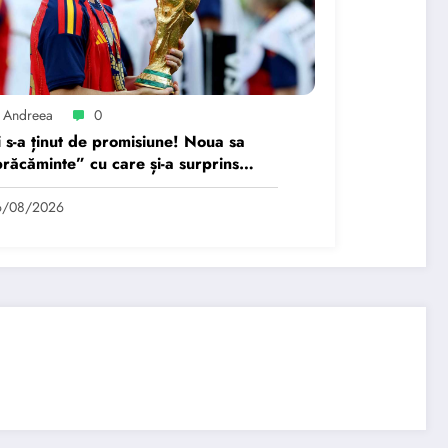
 Andreea
0
 s-a ținut de promisiune! Noua sa
răcăminte” cu care și-a surprins
gii de echipă de la Barcelona.
6/08/2026